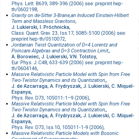
Phys. Lett. B639, 389-396 (2006) see: preprint hep-
th/0602198,
Gravity on de-Sitter 3-Brane,an Induced Einstein-Hilbert
Term and Massless Gravitons
,
J. Lukierski, I. Próchnicka,
Class. Quant. Grav. 23, Iss.17, 5085-5100 (2006) see:
preprint hep-th/0510072,
Jordanian Twist Quantization of D=4 Lorentz and
Poincare Algebras and D=3 Contraction Limit,
,
A. Borowiec, J. Lukierski, V.N. Tolstoy,
Eur. Phys. J. C48, 633-639 (2006) see: preprint hep-
th/0604146,
Massive Relativistic Particle Model with Spin from Free
Two-Twistor Dynamics and its Quantization,
,
J. de Azcarraga, A. Frydryszak, J. Lukierski, C. Miquel-
Espanya,
Phys. Rev. D73, 105011-1–9 (2006),
Massive Relativistic Particle Model with Spin from Free
Two-Twistor Dynamics and its Quantization,
,
J. de Azcarraga, A. Frydryszak, J. Lukierski, C. Miquel-
Espanya,
Phys. Rev. D73, Iss.10, 105011-1-9 (2006),
Massive Relativistic Particle Models with Bosonic