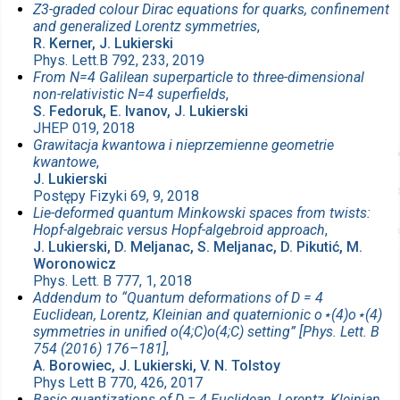
Z3-graded colour Dirac equations for quarks, confinement
and generalized Lorentz symmetries
,
R. Kerner, J. Lukierski
Phys. Lett.B 792, 233, 2019
From N=4 Galilean superparticle to three-dimensional
non-relativistic N=4 superfields
,
S. Fedoruk, E. Ivanov, J. Lukierski
JHEP 019, 2018
Grawitacja kwantowa i nieprzemienne geometrie
kwantowe
,
J. Lukierski
Postępy Fizyki 69, 9, 2018
Lie-deformed quantum Minkowski spaces from twists:
Hopf-algebraic versus Hopf-algebroid approach
,
J. Lukierski, D. Meljanac, S. Meljanac, D. Pikutić, M.
Woronowicz
Phys. Lett. B 777, 1, 2018
Addendum to “Quantum deformations of D = 4
Euclidean, Lorentz, Kleinian and quaternionic o⋆(4)o⋆(4)
symmetries in unified o(4;C)o(4;C) setting” [Phys. Lett. B
754 (2016) 176–181]
,
A. Borowiec, J. Lukierski, V. N. Tolstoy
Phys Lett B 770, 426, 2017
Basic quantizations of D = 4 Euclidean, Lorentz, Kleinian