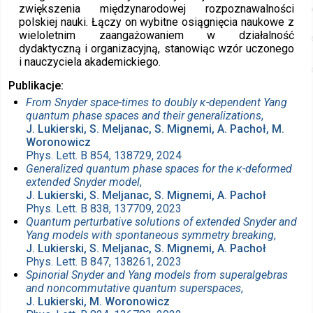
zwiększenia międzynarodowej rozpoznawalności
polskiej nauki. Łączy on wybitne osiągnięcia naukowe z
wieloletnim zaangażowaniem w działalność
dydaktyczną i organizacyjną, stanowiąc wzór uczonego
i nauczyciela akademickiego.
Publikacje
From Snyder space-times to doubly κ-dependent Yang
quantum phase spaces and their generalizations
,
J. Lukierski, S. Meljanac, S. Mignemi, A. Pachoł, M.
Woronowicz
Phys. Lett. B 854, 138729, 2024
Generalized quantum phase spaces for the κ-deformed
extended Snyder model
,
J. Lukierski, S. Meljanac, S. Mignemi, A. Pachoł
Phys. Lett. B 838, 137709, 2023
Quantum perturbative solutions of extended Snyder and
Yang models with spontaneous symmetry breaking
,
J. Lukierski, S. Meljanac, S. Mignemi, A. Pachoł
Phys. Lett. B 847, 138261, 2023
Spinorial Snyder and Yang models from superalgebras
and noncommutative quantum superspaces
,
J. Lukierski, M. Woronowicz