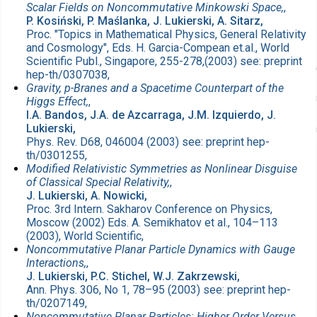
Scalar Fields on Noncommutative Minkowski Space,
,
P. Kosiński, P. Maślanka, J. Lukierski, A. Sitarz,
Proc. "Topics in Mathematical Physics, General Relativity
and Cosmology", Eds. H. Garcia-Compean et.al., World
Scientific Publ., Singapore, 255-278,(2003) see: preprint
hep-th/0307038,
Gravity, p-Branes and a Spacetime Counterpart of the
Higgs Effect,
,
I.A. Bandos, J.A. de Azcarraga, J.M. Izquierdo, J.
Lukierski,
Phys. Rev. D68, 046004 (2003) see: preprint hep-
th/0301255,
Modified Relativistic Symmetries as Nonlinear Disguise
of Classical Special Relativity,
,
J. Lukierski, A. Nowicki,
Proc. 3rd Intern. Sakharov Conference on Physics,
Moscow (2002) Eds. A. Semikhatov et al., 104–113
(2003), World Scientific,
Noncommutative Planar Particle Dynamics with Gauge
Interactions,
,
J. Lukierski, P.C. Stichel, W.J. Zakrzewski,
Ann. Phys. 306, No 1, 78–95 (2003) see: preprint hep-
th/0207149,
Noncommutative Planar Particles: Higher Order Versus