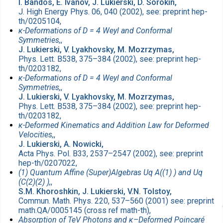
I. Bandos, E. Ivanov, J. Lukierski, D. Sorokin,
J. High Energy Phys. 06, 040 (2002), see: preprint hep-
th/0205104,
κ-Deformations of D = 4 Weyl and Conformal
Symmetries,
,
J. Lukierski, V. Lyakhovsky, M. Mozrzymas,
Phys. Lett. B538, 375–384 (2002), see: preprint hep-
th/0203182,
κ-Deformations of D = 4 Weyl and Conformal
Symmetries,
,
J. Lukierski, V. Lyakhovsky, M. Mozrzymas,
Phys. Lett. B538, 375–384 (2002), see: preprint hep-
th/0203182,
κ-Deformed Kinematics and Addition Law for Deformed
Velocities,
,
J. Lukierski, A. Nowicki,
Acta Phys. Pol. B33, 2537–2547 (2002), see: preprint
hep-th/0207022,
(1) Quantum Affine (Super)Algebras Uq A((1) ) and Uq
(C(2)(2) ),
,
S.M. Khoroshkin, J. Lukierski, V.N. Tolstoy,
Commun. Math. Phys. 220, 537–560 (2001) see: preprint
math.QA/0005145 (cross ref math-th),
Absorption of TeV Photons and κ–Deformed Poincaré