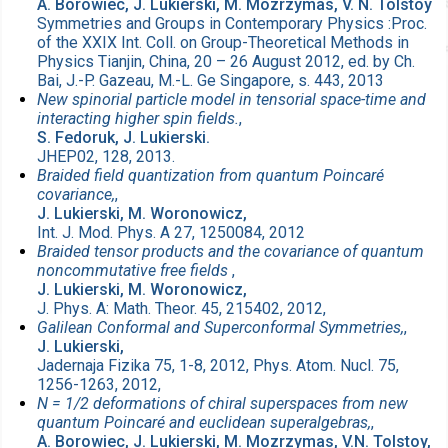
A. Borowiec, J. Lukierski, M. Mozrzymas, V. N. Tolstoy
Symmetries and Groups in Contemporary Physics :Proc.
of the XXIX Int. Coll. on Group-Theoretical Methods in
Physics Tianjin, China, 20 – 26 August 2012, ed. by Ch.
Bai, J.-P. Gazeau, M.-L. Ge Singapore, s. 443, 2013
New spinorial particle model in tensorial space-time and
interacting higher spin fields.
,
S. Fedoruk, J. Lukierski.
JHEP02, 128, 2013.
Braided field quantization from quantum Poincaré
covariance,
,
J. Lukierski, M. Woronowicz,
Int. J. Mod. Phys. A 27, 1250084, 2012
Braided tensor products and the covariance of quantum
noncommutative free fields
,
J. Lukierski, M. Woronowicz,
J. Phys. A: Math. Theor. 45, 215402, 2012,
Galilean Conformal and Superconformal Symmetries,
,
J. Lukierski,
Jadernaja Fizika 75, 1-8, 2012, Phys. Atom. Nucl. 75,
1256-1263, 2012,
N = 1/2 deformations of chiral superspaces from new
quantum Poincaré and euclidean superalgebras,
,
A. Borowiec, J. Lukierski, M. Mozrzymas, V.N. Tolstoy,