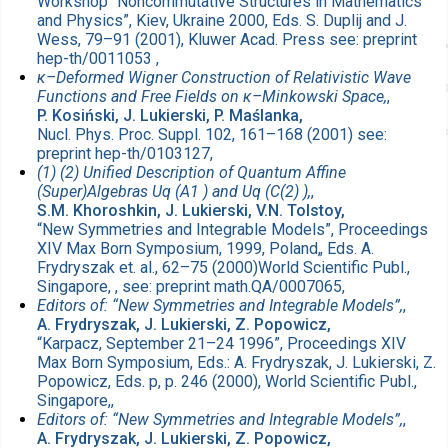
Workshop “Noncommutative Structures in Mathematics
and Physics”, Kiev, Ukraine 2000, Eds. S. Duplij and J.
Wess, 79–91 (2001), Kluwer Acad. Press see: preprint
hep-th/0011053 ,
κ–Deformed Wigner Construction of Relativistic Wave
Functions and Free Fields on κ–Minkowski Space,
,
P. Kosiński, J. Lukierski, P. Maślanka,
Nucl. Phys. Proc. Suppl. 102, 161–168 (2001) see:
preprint hep-th/0103127,
(1) (2) Unified Description of Quantum Affine
(Super)Algebras Uq (A1 ) and Uq (C(2) ),
,
S.M. Khoroshkin, J. Lukierski, V.N. Tolstoy,
“New Symmetries and Integrable Models”, Proceedings
XIV Max Born Symposium, 1999, Poland„ Eds. A.
Frydryszak et. al., 62–75 (2000)World Scientific Publ.,
Singapore, , see: preprint math.QA/0007065,
Editors of: “New Symmetries and Integrable Models”,
,
A. Frydryszak, J. Lukierski, Z. Popowicz,
“Karpacz, September 21–24 1996”, Proceedings XIV
Max Born Symposium, Eds.: A. Frydryszak, J. Lukierski, Z.
Popowicz, Eds. p, p. 246 (2000), World Scientific Publ.,
Singapore,,
Editors of: “New Symmetries and Integrable Models”,
,
A. Frydryszak, J. Lukierski, Z. Popowicz,