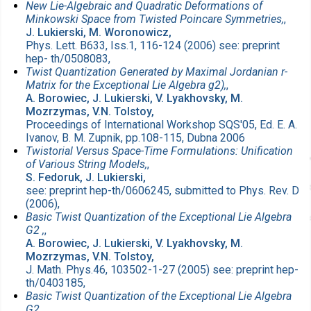
New Lie-Algebraic and Quadratic Deformations of
Minkowski Space from Twisted Poincare Symmetries,
,
J. Lukierski, M. Woronowicz,
Phys. Lett. B633, Iss.1, 116-124 (2006) see: preprint
hep- th/0508083,
Twist Quantization Generated by Maximal Jordanian r-
Matrix for the Exceptional Lie Algebra g2),
,
A. Borowiec, J. Lukierski, V. Lyakhovsky, M.
Mozrzymas, V.N. Tolstoy,
Proceedings of International Workshop SQS'05, Ed. E. A.
Ivanov, B. M. Zupnik, pp.108-115, Dubna 2006
Twistorial Versus Space-Time Formulations: Unification
of Various String Models,
,
S. Fedoruk, J. Lukierski,
see: preprint hep-th/0606245, submitted to Phys. Rev. D
(2006),
Basic Twist Quantization of the Exceptional Lie Algebra
G2 ,
,
A. Borowiec, J. Lukierski, V. Lyakhovsky, M.
Mozrzymas, V.N. Tolstoy,
J. Math. Phys.46, 103502-1-27 (2005) see: preprint hep-
th/0403185,
Basic Twist Quantization of the Exceptional Lie Algebra
G2 ,
,