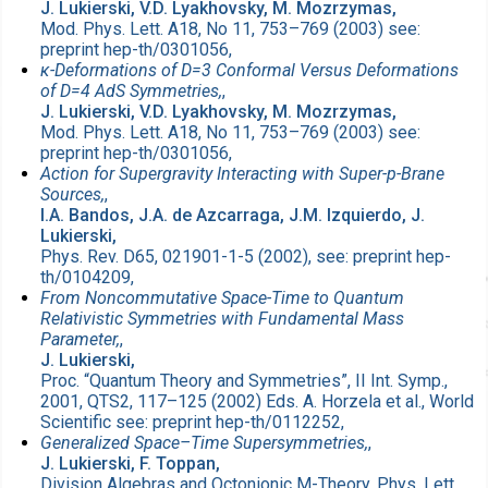
J. Lukierski, V.D. Lyakhovsky, M. Mozrzymas,
Mod. Phys. Lett. A18, No 11, 753–769 (2003) see:
preprint hep-th/0301056,
κ-Deformations of D=3 Conformal Versus Deformations
of D=4 AdS Symmetries,
,
J. Lukierski, V.D. Lyakhovsky, M. Mozrzymas,
Mod. Phys. Lett. A18, No 11, 753–769 (2003) see:
preprint hep-th/0301056,
Action for Supergravity Interacting with Super-p-Brane
Sources,
,
I.A. Bandos, J.A. de Azcarraga, J.M. Izquierdo, J.
Lukierski,
Phys. Rev. D65, 021901-1-5 (2002), see: preprint hep-
th/0104209,
From Noncommutative Space-Time to Quantum
Relativistic Symmetries with Fundamental Mass
Parameter,
,
J. Lukierski,
Proc. “Quantum Theory and Symmetries”, II Int. Symp.,
2001, QTS2, 117–125 (2002) Eds. A. Horzela et al., World
Scientific see: preprint hep-th/0112252,
Generalized Space–Time Supersymmetries,
,
J. Lukierski, F. Toppan,
Division Algebras and Octonionic M-Theory, Phys. Lett.