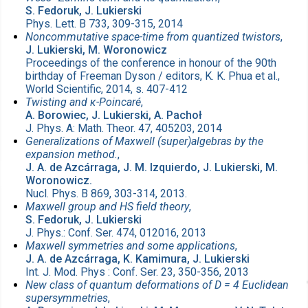
S. Fedoruk, J. Lukierski
Phys. Lett. B 733, 309-315, 2014
Noncommutative space-time from quantized twistors
,
J. Lukierski, M. Woronowicz
Proceedings of the conference in honour of the 90th
birthday of Freeman Dyson / editors, K. K. Phua et al.,
World Scientific, 2014, s. 407-412
Twisting and κ-Poincaré
,
A. Borowiec, J. Lukierski, A. Pachoł
J. Phys. A: Math. Theor. 47, 405203, 2014
Generalizations of Maxwell (super)algebras by the
expansion method.
,
J. A. de Azcárraga, J. M. Izquierdo, J. Lukierski, M.
Woronowicz.
Nucl. Phys. B 869, 303-314, 2013.
Maxwell group and HS field theory
,
S. Fedoruk, J. Lukierski
J. Phys.: Conf. Ser. 474, 012016, 2013
Maxwell symmetries and some applications
,
J. A. de Azcárraga, K. Kamimura, J. Lukierski
Int. J. Mod. Phys : Conf. Ser. 23, 350-356, 2013
New class of quantum deformations of D = 4 Euclidean
supersymmetries
,