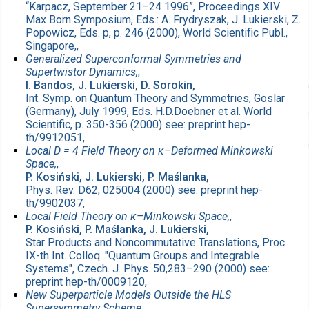
“Karpacz, September 21–24 1996”, Proceedings XIV
Max Born Symposium, Eds.: A. Frydryszak, J. Lukierski, Z.
Popowicz, Eds. p, p. 246 (2000), World Scientific Publ.,
Singapore,,
Generalized Superconformal Symmetries and
Supertwistor Dynamics,
,
I. Bandos, J. Lukierski, D. Sorokin,
Int. Symp. on Quantum Theory and Symmetries, Goslar
(Germany), July 1999, Eds. H.D.Doebner et al. World
Scientific, p. 350-356 (2000) see: preprint hep-
th/9912051,
Local D = 4 Field Theory on κ–Deformed Minkowski
Space,
,
P. Kosiński, J. Lukierski, P. Maślanka,
Phys. Rev. D62, 025004 (2000) see: preprint hep-
th/9902037,
Local Field Theory on κ–Minkowski Space,
,
P. Kosiński, P. Maślanka, J. Lukierski,
Star Products and Noncommutative Translations, Proc.
IX-th Int. Colloq. "Quantum Groups and Integrable
Systems", Czech. J. Phys. 50,283–290 (2000) see:
preprint hep-th/0009120,
New Superparticle Models Outside the HLS
Supersymmetry Scheme,
,