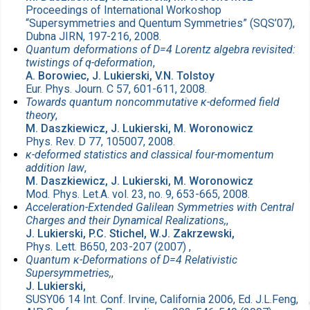
Proceedings of International Workoshop
“Supersymmetries and Quentum Symmetries” (SQS’07),
Dubna JIRN, 197-216, 2008.
Quantum deformations of D=4 Lorentz algebra revisited:
twistings of q-deformation
,
A. Borowiec, J. Lukierski, V.N. Tolstoy
Eur. Phys. Journ. C 57, 601-611, 2008.
Towards quantum noncommutative κ-deformed field
theory
,
M. Daszkiewicz, J. Lukierski, M. Woronowicz
Phys. Rev. D 77, 105007, 2008.
κ-deformed statistics and classical four-momentum
addition law
,
M. Daszkiewicz, J. Lukierski, M. Woronowicz
Mod. Phys. Let.A. vol. 23, no. 9, 653-665, 2008.
Acceleration-Extended Galilean Symmetries with Central
Charges and their Dynamical Realizations,
,
J. Lukierski, P.C. Stichel, W.J. Zakrzewski,
Phys. Lett. B650, 203-207 (2007) ,
Quantum κ-Deformations of D=4 Relativistic
Supersymmetries,
,
J. Lukierski,
SUSY06 14 Int. Conf. Irvine, California 2006, Ed. J.L.Feng,