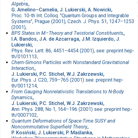
Algebra,
,
G. Amelino–Camelia, J. Lukierski, A. Nowicki,
Proc. 10-th Int. Colloq. "Quantum Groups and Integrable
Systems", Prague (2001), Czech. J. Phys. 51, 1247–1253
(2001),
BPS States in M–Theory and Twistorial Constituents,
,
I.A. Bandos, J.A. de Azcarraga, J.M. Izquierdo, J.
Lukierski,
Phys. Rev. Lett. 86, 4451–4454 (2001), see: preprint hep-
th/0101113,
Chern-Simons Particles with Nonstandard Gravitational
Interaction,
,
J. Lukierski, P.C. Stichel, W.J. Zakrzewski,
Eur. Phys. J. C20, 759–765 (2001) see: preprint hep-
th/0011214,
From Gauging Nonrelativistic Translations to N-Body
Dynamics,
,
J. Lukierski, P.C. Stichel, W.J. Zakrzewski,
Ann. Phys. 288, No 1, 164–196 (2001) see: preprint hep-
th/0007102,
Quantum Deformations of Space-Time SUSY and
Noncommutative Superfield Theory,
,
P. Kosiński, J. Lukierski, P. Maślanka,