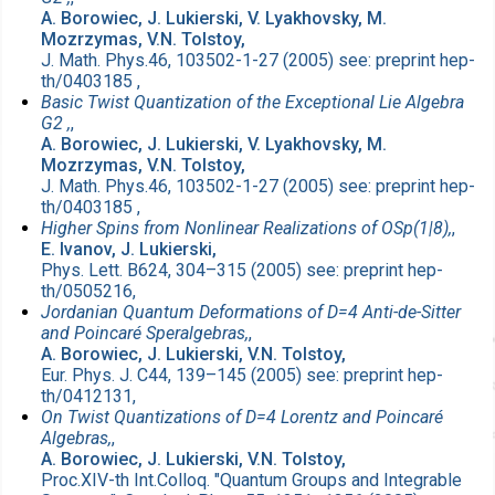
A. Borowiec, J. Lukierski, V. Lyakhovsky, M.
Mozrzymas, V.N. Tolstoy,
J. Math. Phys.46, 103502-1-27 (2005) see: preprint hep-
th/0403185 ,
Basic Twist Quantization of the Exceptional Lie Algebra
G2 ,
,
A. Borowiec, J. Lukierski, V. Lyakhovsky, M.
Mozrzymas, V.N. Tolstoy,
J. Math. Phys.46, 103502-1-27 (2005) see: preprint hep-
th/0403185 ,
Higher Spins from Nonlinear Realizations of OSp(1|8),
,
E. Ivanov, J. Lukierski,
Phys. Lett. B624, 304–315 (2005) see: preprint hep-
th/0505216,
Jordanian Quantum Deformations of D=4 Anti-de-Sitter
and Poincaré Speralgebras,
,
A. Borowiec, J. Lukierski, V.N. Tolstoy,
Eur. Phys. J. C44, 139–145 (2005) see: preprint hep-
th/0412131,
On Twist Quantizations of D=4 Lorentz and Poincaré
Algebras,
,
A. Borowiec, J. Lukierski, V.N. Tolstoy,
Proc.XIV-th Int.Colloq. "Quantum Groups and Integrable