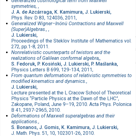
Generalized cosmological term from Maxwell
symmetries,
,
J. A. de Azcárraga, K. Kamimura, J. Lukierski,
Phys. Rev. D 83, 124036, 2011,
Generalized Wigner–Inönü Contractions and Maxwell
(Super)Algebras.,
,
J. Lukierski,
Proceedings of the Steklov Institute of Mathematics vol.
272, pp.1-8, 2011.
Nonrelativistic counterparts of twistors and the
realizations of Galilean conformal algebra,
,
S. Fedoruk, P. Kosiński, J. Lukierski, P. Maślanka,
Physics Letters B 699, 129-134, 2011,
From quantum deformations of relativistic symmetries to
modified kinematics and dynamics.
,
J. Lukierski,
Lecture presented at the L Cracow School of Theoretical
Physics “Particle Physics at the Dawn of the LHC”,
Zakopane, Poland, June 9–19, 2010. Acta Phys. Polonica
B 41, 2937-2965, 2010.
Deformations of Maxwell superalgebras and their
applications.
,
S. Bonanos, J. Gomis, K. Kamimura, J. Lukierski,
J. Math. Phys. 51, 10, 102301-26, 2010.