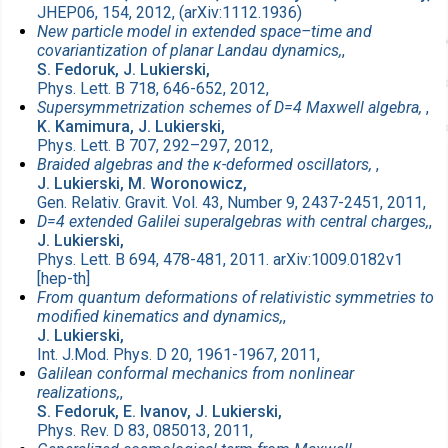
JHEP06, 154, 2012, (arXiv:1112.1936)
New particle model in extended space–time and
covariantization of planar Landau dynamics,
,
S. Fedoruk, J. Lukierski,
Phys. Lett. B 718, 646-652, 2012,
Supersymmetrization schemes of D=4 Maxwell algebra,
,
K. Kamimura, J. Lukierski,
Phys. Lett. B 707, 292–297, 2012,
Braided algebras and the κ-deformed oscillators,
,
J. Lukierski, M. Woronowicz,
Gen. Relativ. Gravit. Vol. 43, Number 9, 2437-2451, 2011,
D=4 extended Galilei superalgebras with central charges,
,
J. Lukierski,
Phys. Lett. B 694, 478-481, 2011. arXiv:1009.0182v1
[hep-th]
From quantum deformations of relativistic symmetries to
modified kinematics and dynamics,
,
J. Lukierski,
Int. J.Mod. Phys. D 20, 1961-1967, 2011,
Galilean conformal mechanics from nonlinear
realizations,
,
S. Fedoruk, E. Ivanov, J. Lukierski,
Phys. Rev. D 83, 085013, 2011,