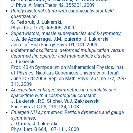
J. Phys. A: Math.Theor. 42, 355201, 2009.
Purely twistorial string with canonical twistor field
quantization
,
S. Fedoruk, J. Lukierski,
Phys. Rev. D 79, 066006, 2009.
Supertwistors, massie superparticles and k-symmetry
,
J. A. de Azcarraga, J.M. Izuierdo, J. Lukierski
Journ. of High Energy Phys. 01, 041, 2009.
κ-deformed oscillators: deformed multiplication versus
deformed flip operator and multiparticle clusters
,
J. Lukierski
Proc. 40-th Symposium on Mathematical Physics, Inst.
of Physics. Nicolaus Copernicus University of Toruń,
June 25-28.2008. Rep. on Math. Phys. V.64, no 1-2, 299-
313, 2009.
Acceleration-enlarged symmetries in nonrelativistic
space-time with a cosmological constant
,
J. Lukierski, P.C. Stichel, W.J. Zakrzewski
Eur. Phys. J. C 55, 119-124, 2008.
Enlarged NH symmetries: Particle dynamics and gauge
symmetries
,
J. Gomis, J. Lukierski
Phys. Lett. B 664, 107-111, 2008.