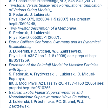
AIP Conference Proceedings, 903, 546-549 (2007) ,
Twistorial Versus Space-Time Formulations: Unification
of Various String Models,
,
S. Fedoruk, J. Lukierski,
Phys. Rev. D75, 026004-1-5 (2007) see: preprint
hepth/0606245,
Two-Twistor Description of a Membrane,
,
S. Fedoruk, J. Lukierski,
Phys. Rev.D, 066005-1 (2007) ,
Exotic Galilean Conformal Symmetry and Its Dynamical
Realisations,
,
J. Lukierski, P.C. Stichel, W.J. Zakrzewski,
Phys. Lett. A357, Iss.1, 1-5 (2006) see: preprint hep-
th/0511259,
Extension of the Shirafuji Model for Massive Particles
with Spin,
,
S. Fedoruk, A. Frydryszak, J. Lukierski, C. Miquel-
Espanya,
Int. J. Mod. Phys. A21, Iss.19-20, 4137-4160 (2006) see:
preprint hep-th/0510266,
Galilean Exotic Planar Supersymmetries and
Nonrelativistic Supersymmetric Wave Equations,
,
J. Lukierski, I. Próchnicka, P.C. Stichel, W.J.
Zakrzewski,