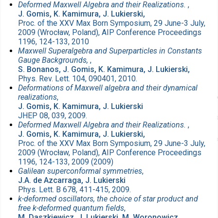
Deformed Maxwell Algebra and their Realizations.
,
J. Gomis, K. Kamimura, J. Lukierski,
Proc. of the XXV Max Born Symposium, 29 June-3 July,
2009 (Wrocław, Poland), AIP Conference Proceedings
1196, 124-133, 2010
Maxwell Superalgebra and Superparticles in Constants
Gauge Backgrounds,
,
S. Bonanos, J. Gomis, K. Kamimura, J. Lukierski,
Phys. Rev. Lett. 104, 090401, 2010.
Deformations of Maxwell algebra and their dynamical
realizations
,
J. Gomis, K. Kamimura, J. Lukierski
JHEP 08, 039, 2009.
Deformed Maxwell Algebra and their Realizations.
,
J. Gomis, K. Kamimura, J. Lukierski,
Proc. of the XXV Max Born Symposium, 29 June-3 July,
2009 (Wrocław, Poland), AIP Conference Proceedings
1196, 124-133, 2009 (2009)
Galilean superconformal symmetries
,
J.A. de Azcarraga, J. Lukierski
Phys. Lett. B 678, 411-415, 2009.
k-deformed oscillators, the choice of star product and
free k-deformed quantum fields
,
M. Daszkiewicz, J. Lukierski, M. Woronowicz,