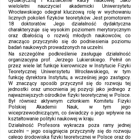
dydaktyczną i kształcenie kadry naukowej. Jako
wieloletni nauczyciel akademicki Uniwersytetu
Wrocławskiego odegrał kluczową rolę w wychowaniu
licznych pokoleń fizyków teoretyków. Jest promotorem
18 doktoratów. Jego działalność dydaktyczna
charakteryzuje się wysokim poziomem merytorycznym
oraz dbałością o rozwój młodych naukowców, co
znacząco przyczyniło się do podniesienia poziomu
badań naukowych prowadzonych na uczelni.
Na szczególne podkreślenie zasługuje działalność
organizacyjna prof. Jerzego Lukierskiego. Pełnił on
przez wiele lat funkcje kierownicze w Instytucie Fizyki
Teoretycznej Uniwersytetu Wrocławskiego, w tym
funkcję dyrektora Instytutu, a wcześniej jego zastępcy.
W znaczący sposób przyczynił się do rozwoju tej
jednostki oraz umocnienia jej pozycji jako jednego z
najważniejszych ośrodków fizyki teoretycznej w Polsce.
Był również aktywnym członkiem Komitetu Fizyki
Polskiej Akademii Nauk, w tym jego
wiceprzewodniczącym, co świadczy o jego wpływie na
kształtowanie polityki naukowej w kraju.
Działalność Profesora wykracza poza ramy jednej
uczelni – jego osiągnięcia przyczyniły się do rozwoju
całego środowiska fizyki teoretycznej w Polsce oraz do