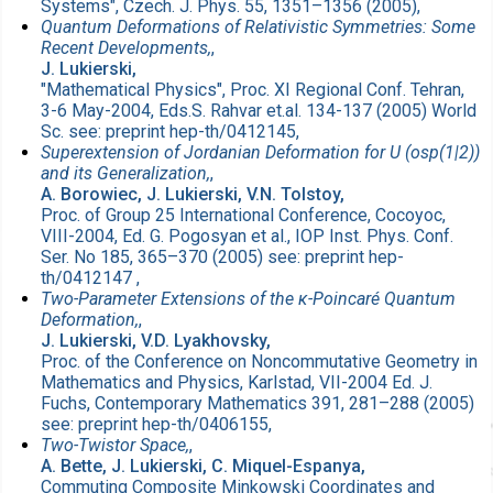
Systems", Czech. J. Phys. 55, 1351–1356 (2005),
Quantum Deformations of Relativistic Symmetries: Some
Recent Developments,
,
J. Lukierski,
"Mathematical Physics", Proc. XI Regional Conf. Tehran,
3-6 May-2004, Eds.S. Rahvar et.al. 134-137 (2005) World
Sc. see: preprint hep-th/0412145,
Superextension of Jordanian Deformation for U (osp(1|2))
and its Generalization,
,
A. Borowiec, J. Lukierski, V.N. Tolstoy,
Proc. of Group 25 International Conference, Cocoyoc,
VIII-2004, Ed. G. Pogosyan et al., IOP Inst. Phys. Conf.
Ser. No 185, 365–370 (2005) see: preprint hep-
th/0412147 ,
Two-Parameter Extensions of the κ-Poincaré Quantum
Deformation,
,
J. Lukierski, V.D. Lyakhovsky,
Proc. of the Conference on Noncommutative Geometry in
Mathematics and Physics, Karlstad, VII-2004 Ed. J.
Fuchs, Contemporary Mathematics 391, 281–288 (2005)
see: preprint hep-th/0406155,
Two-Twistor Space,
,
A. Bette, J. Lukierski, C. Miquel-Espanya,
Commuting Composite Minkowski Coordinates and