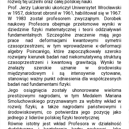
rozwój tej uczelni oraz całej polskiej nauki.
Prof. Jerzy Lukierski ukończył Uniwersytet Wrocławski
w 1957, doktorat obronił w 1961, habilitował się w 1967.
W 1983 został profesorem zwyczajnym. Dorobek
naukowy Profesora obejmuje przełomowe wyniki w
dziedzinie fizyki matematycznej i teorii oddziaływań
fundamentalnych. Szczególne znaczenie mają jego
prace nad deformacjami kwantowymi symetrii
czasoprzestrzeni, w tym wprowadzenie κ-deformacji
algebry Poincarégo, które zapoczątkowały szeroko
rozwijany kierunek badań nad niekomutatywną strukturą
czasoprzestrzeni i kwantową grawitacją. Wyniki te
znalazły szerokie uznanie w środowisku
międzynarodowym i są intensywnie cytowane,
stanowiąc ważny punkt odniesienia dla współczesnych
badań nad fundamentami fizyki.
Jego osiągnięcia zostały uhonorowane wieloma
prestiżowymi nagrodami, w tym Medalem Mariana
Smoluchowskiego przyznawanym za wybitny wkład w
rozwój fizyki, a także nagrodami państwowymi i
środowiskowymi, co potwierdza jego pozycję jako
jednego z liderów polskiej fizyki teoretycznej.
Równie istotny jest wkład Profesora w działalność