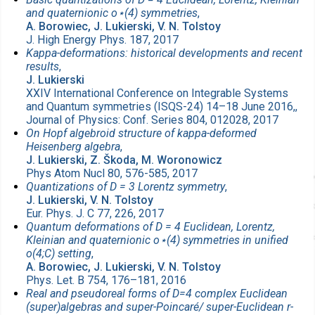
and quaternionic o⋆(4) symmetries
,
A. Borowiec, J. Lukierski, V. N. Tolstoy
J. High Energy Phys. 187, 2017
Kappa-deformations: historical developments and recent
results
,
J. Lukierski
XXIV International Conference on Integrable Systems
and Quantum symmetries (ISQS-24) 14–18 June 2016,,
Journal of Physics: Conf. Series 804, 012028, 2017
On Hopf algebroid structure of kappa-deformed
Heisenberg algebra
,
J. Lukierski, Z. Škoda, M. Woronowicz
Phys Atom Nucl 80, 576-585, 2017
Quantizations of D = 3 Lorentz symmetry
,
J. Lukierski, V. N. Tolstoy
Eur. Phys. J. C 77, 226, 2017
Quantum deformations of D = 4 Euclidean, Lorentz,
Kleinian and quaternionic o⋆(4) symmetries in unified
o(4;C) setting
,
A. Borowiec, J. Lukierski, V. N. Tolstoy
Phys. Let. B 754, 176–181, 2016
Real and pseudoreal forms of D=4 complex Euclidean
(super)algebras and super-Poincaré/ super-Euclidean r-