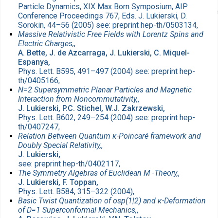
Particle Dynamics, XIX Max Born Symposium, AIP
Conference Proceedings 767, Eds. J. Lukierski, D.
Sorokin, 44–56 (2005) see: preprint hep-th/0503134,
Massive Relativistic Free Fields with Lorentz Spins and
Electric Charges,
,
A. Bette, J. de Azcarraga, J. Lukierski, C. Miquel-
Espanya,
Phys. Lett. B595, 491–497 (2004) see: preprint hep-
th/0405166,
N=2 Supersymmetric Planar Particles and Magnetic
Interaction from Noncommutativity,
,
J. Lukierski, P.C. Stichel, W.J. Zakrzewski,
Phys. Lett. B602, 249–254 (2004) see: preprint hep-
th/0407247,
Relation Between Quantum κ-Poincaré framework and
Doubly Special Relativity,
,
J. Lukierski,
see: preprint hep-th/0402117,
The Symmetry Algebras of Euclidean M -Theory,
,
J. Lukierski, F. Toppan,
Phys. Lett. B584, 315–322 (2004),
Basic Twist Quantization of osp(1|2) and κ-Deformation
of D=1 Superconformal Mechanics,
,