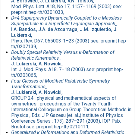
A. Borowiec, J. Lukierski, V.N. Tolstoy,
Mod. Phys. Lett. A18, No 17, 1157–1169 (2003) see:
preprint hep-th/0301033,
D=4 Supergravity Dynamically Coupled to a Massless
Superparticle in a Superfield Lagrangian Approach,
,
I.A. Bandos, J.A. de Azcarraga, J.M. Izquierdo, J.
Lukierski,
Phys. Rev. D67, 065003-1–23 (2003) see: preprint hep-
th/0207139,
Doubly Special Relativity Versus κ-Deformation of
Relativistic Kinematics,
,
J. Lukierski, A. Nowicki,
Int. J. Mod. Phys. A18, 7–18 (2003) see: preprint hep-
th/0203065,
Four Classes of Modified Relativistic Symmetry
Transformations,
,
J. Lukierski, A. Nowicki,
GROUP 24 : physical and mathematical aspects of
symmetries : proceedings of the Twenty-Fourth
International Colloquium on Group Theoretical Methods in
Physics , Eds. J.P Gazeau [et. al.,(Institute of Physics
Conference Series ; 173), 287–291 (2003), IOP Pub.
Bristol see: preprint hep-th/0210111,
Generalized κ Deformations and Deformed Relativistic