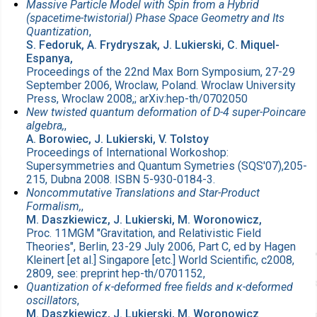
Massive Particle Model with Spin from a Hybrid
(spacetime-twistorial) Phase Space Geometry and Its
Quantization
,
S. Fedoruk, A. Frydryszak, J. Lukierski, C. Miquel-
Espanya,
Proceedings of the 22nd Max Born Symposium, 27-29
September 2006, Wroclaw, Poland. Wroclaw University
Press, Wroclaw 2008,; arXiv:hep-th/0702050
New twisted quantum deformation of D-4 super-Poincare
algebra,
,
A. Borowiec, J. Lukierski, V. Tolstoy
Proceedings of International Workoshop:
Supersymmetries and Quantum Symetries (SQS'07),205-
215, Dubna 2008. ISBN 5-930-0184-3.
Noncommutative Translations and Star-Product
Formalism,
,
M. Daszkiewicz, J. Lukierski, M. Woronowicz,
Proc. 11MGM "Gravitation, and Relativistic Field
Theories", Berlin, 23-29 July 2006, Part C, ed by Hagen
Kleinert [et al.] Singapore [etc.] World Scientific, c2008,
2809, see: preprint hep-th/0701152,
Quantization of κ-deformed free fields and κ-deformed
oscillators
,
M. Daszkiewicz, J. Lukierski, M. Woronowicz