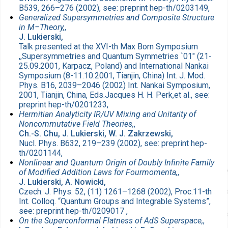
B539, 266–276 (2002), see: preprint hep-th/0203149,
Generalized Supersymmetries and Composite Structure
in M–Theory,
,
J. Lukierski,
Talk presented at the XVI-th Max Born Symposium
,,Supersymmetries and Quantum Symmetries `01" (21-
25.09.2001, Karpacz, Poland) and International Nankai
Symposium (8-11.10.2001, Tianjin, China) Int. J. Mod.
Phys. B16, 2039–2046 (2002) Int. Nankai Symposium,
2001, Tianjin, China, Eds.Jacques H. H. Perk,et al., see:
preprint hep-th/0201233,
Hermitian Analyticity IR/UV Mixing and Unitarity of
Noncommutative Field Theories,
,
Ch.-S. Chu, J. Lukierski, W. J. Zakrzewski,
Nucl. Phys. B632, 219–239 (2002), see: preprint hep-
th/0201144,
Nonlinear and Quantum Origin of Doubly Infinite Family
of Modified Addition Laws for Fourmomenta,
,
J. Lukierski, A. Nowicki,
Czech. J. Phys. 52, (11) 1261–1268 (2002), Proc.11-th
Int. Colloq. “Quantum Groups and Integrable Systems”,
see: preprint hep-th/0209017 ,
On the Superconformal Flatness of AdS Superspace,
,