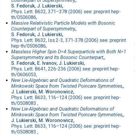
Counterpart of Supersymmetry,
,
S. Fedoruk, J. Lukierski,
Phys. Lett. B632, 371–378 (2006) see: preprint hep-
th/0506086,
Massive Relativistic Particle Models with Bosonic
Counterpart of Supersymmetry,
,
S. Fedoruk, J. Lukierski,
Phys. Lett. B632, Iss.2-3, 371-378 (2006) see: preprint
hep-th/0506086,
Massless Higher Spin D=4 Superparticle with Both N=1
Supersymmetry and Its Bosonic Counterpart,
,
S. Fedoruk, E. Ivanov, J. Lukierski,
Phys. Lett. B641, 226-236 (2006) see: preprint hep-
th/0606053,
New Lie-Algebraic and Quadratic Deformations of
Minkowski Space from Twisted Poincare Symmetries,
,
J. Lukierski, M. Woronowicz,
Phys. Lett. B633, 116–124 (2006) see: preprint hep-
th/0508083 ,
New Lie-Algebraic and Quadratic Deformations of
Minkowski Space from Twisted Poincare Symmetries,
,
J. Lukierski, M. Woronowicz,
Phys. Lett. B633, 116–124 (2006) see: preprint hep-
th/0508083 ,