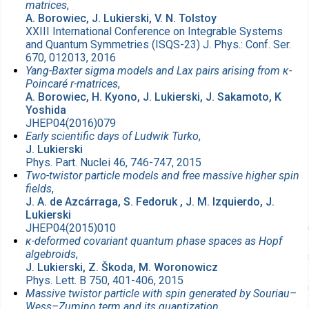
matrices
,
A. Borowiec, J. Lukierski, V. N. Tolstoy
XXIII International Conference on Integrable Systems
and Quantum Symmetries (ISQS-23) J. Phys.: Conf. Ser.
670, 012013, 2016
Yang-Baxter sigma models and Lax pairs arising from κ-
Poincaré r-matrices
,
A. Borowiec, H. Kyono, J. Lukierski, J. Sakamoto, K
Yoshida
JHEP04(2016)079
Early scientific days of Ludwik Turko
,
J. Lukierski
Phys. Part. Nuclei 46, 746-747, 2015
Two-twistor particle models and free massive higher spin
fields
,
J. A. de Azcárraga, S. Fedoruk , J. M. Izquierdo, J.
Lukierski
JHEP04(2015)010
κ-deformed covariant quantum phase spaces as Hopf
algebroids
,
J. Lukierski, Z. Škoda, M. Woronowicz
Phys. Lett. B 750, 401-406, 2015
Massive twistor particle with spin generated by Souriau–
Wess–Zumino term and its quantization
,