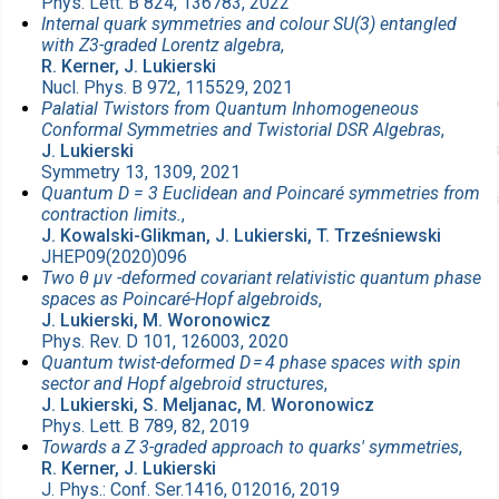
Phys. Lett. B 824, 136783, 2022
Internal quark symmetries and colour SU(3) entangled
with Z3-graded Lorentz algebra
,
R. Kerner, J. Lukierski
Nucl. Phys. B 972, 115529, 2021
Palatial Twistors from Quantum Inhomogeneous
Conformal Symmetries and Twistorial DSR Algebras
,
J. Lukierski
Symmetry 13, 1309, 2021
Quantum D = 3 Euclidean and Poincaré symmetries from
contraction limits.
,
J. Kowalski-Glikman, J. Lukierski, T. Trześniewski
JHEP09(2020)096
Two θ μν -deformed covariant relativistic quantum phase
spaces as Poincaré-Hopf algebroids
,
J. Lukierski, M. Woronowicz
Phys. Rev. D 101, 126003, 2020
Quantum twist-deformed D = 4 phase spaces with spin
sector and Hopf algebroid structures
,
J. Lukierski, S. Meljanac, M. Woronowicz
Phys. Lett. B 789, 82, 2019
Towards a Z 3-graded approach to quarks' symmetries
,
R. Kerner, J. Lukierski
J. Phys.: Conf. Ser.1416, 012016, 2019