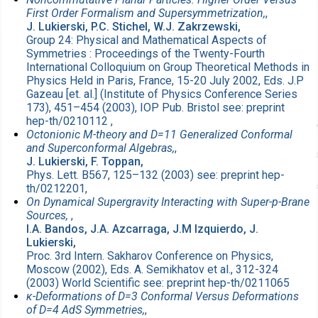
First Order Formalism and Supersymmetrization,
,
J. Lukierski, P.C. Stichel, W.J. Zakrzewski,
Group 24: Physical and Mathematical Aspects of
Symmetries : Proceedings of the Twenty-Fourth
International Colloquium on Group Theoretical Methods in
Physics Held in Paris, France, 15-20 July 2002, Eds. J.P
Gazeau [et. al.] (Institute of Physics Conference Series
173), 451–454 (2003), IOP Pub. Bristol see: preprint
hep-th/0210112 ,
Octonionic M-theory and D=11 Generalized Conformal
and Superconformal Algebras,
,
J. Lukierski, F. Toppan,
Phys. Lett. B567, 125–132 (2003) see: preprint hep-
th/0212201,
On Dynamical Supergravity Interacting with Super-p-Brane
Sources,
,
I.A. Bandos, J.A. Azcarraga, J.M Izquierdo, J.
Lukierski,
Proc. 3rd Intern. Sakharov Conference on Physics,
Moscow (2002), Eds. A. Semikhatov et al., 312-324
(2003) World Scientific see: preprint hep-th/0211065
κ-Deformations of D=3 Conformal Versus Deformations
of D=4 AdS Symmetries,
,