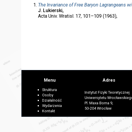
The Invariance of Free Baryon Lagrangeans wi
J. Lukierski,
Acta Univ. Wratisl. 17, 101–109 (1963),
Menu
Adres
Struktura
Instytut Fizyki Teoretycznej
Osoby
Uniwersytetu Wrocławskieg
Działalność
Pl. Maxa Borna 9,
Wydarzenia
50-204 Wrocław
Kontakt