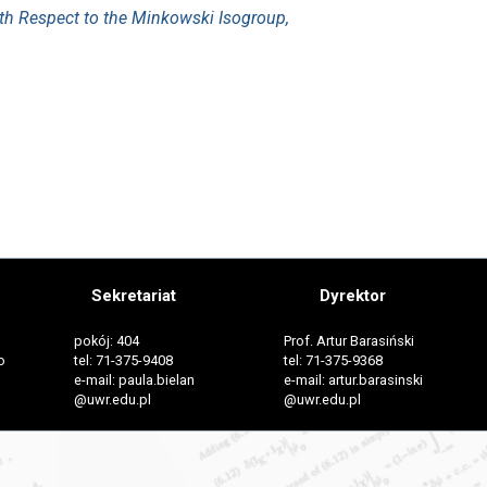
th Respect to the Minkowski Isogroup,
Sekretariat
Dyrektor
pokój: 404
Prof. Artur Barasiński
o
tel: 71-375-9408
tel: 71-375-9368
e-mail: paula.bielan
e-mail: artur.barasinski
@uwr.edu.pl
@uwr.edu.pl