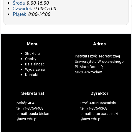
Środa
9:00-15:00
Czwartek
9:00-15:00
Piątek
8:00-14:00
Menu
Adres
Struktura
Instytut Fizyki Teoretycznej
Osoby
Uniwersytetu Wrocławskiego
Działalność
Pl. Maxa Borna 9,
Wydarzenia
50-204 Wrocław
Kontakt
Sekretariat
Dyrektor
pokój: 404
Prof. Artur Barasiński
tel: 71-375-9408
tel: 71-375-9368
e-mail: paula.bielan
e-mail: artur.barasinski
@uwr.edu.pl
@uwr.edu.pl