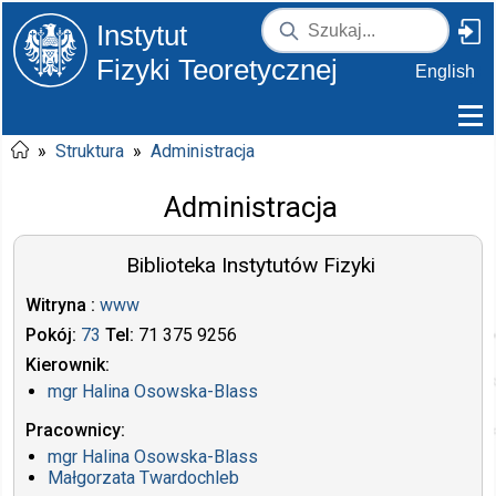
Instytut
Fizyki Teoretycznej
English
»
Struktura
»
Administracja
Administracja
Biblioteka Instytutów Fizyki
Witryna
www
Pokój
73
Tel
71 375
9256
Kierownik
mgr
Halina Osowska-Blass
Pracownicy
mgr
Halina Osowska-Blass
Małgorzata Twardochleb