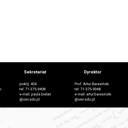
Sekretariat
Dyrektor
pokój: 404
Prof. Artur Barasiński
o
tel: 71-375-9408
tel: 71-375-9368
e-mail: paula.bielan
e-mail: artur.barasinski
@uwr.edu.pl
@uwr.edu.pl