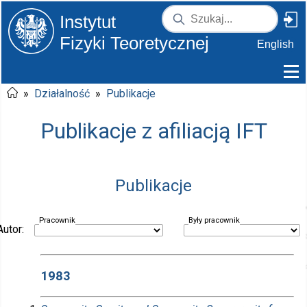
Instytut
Fizyki Teoretycznej
English
»
Działalność
»
Publikacje
Publikacje z afiliacją IFT
Publikacje
Pracownik
Były pracownik
Autor:
1983