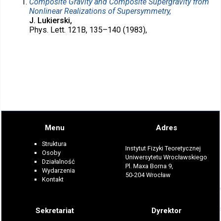
Composite Gravity and Composite Supergravity from
Nonlinear Realizations of Supersymmetry,
J. Lukierski,
Phys. Lett. 121B, 135–140 (1983),
Menu
Adres
Struktura
Instytut Fizyki Teoretycznej
Osoby
Uniwersytetu Wrocławskiego
Działalność
Pl. Maxa Borna 9,
Wydarzenia
50-204 Wrocław
Kontakt
Sekretariat
Dyrektor