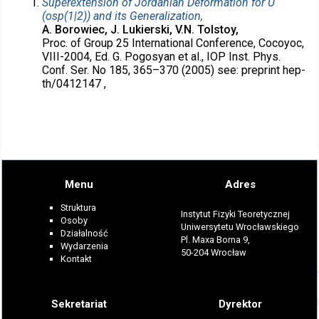
Superextension of Jordanian Deformation for U
(osp(1|2)) and its Generalization,
A. Borowiec, J. Lukierski, V.N. Tolstoy,
Proc. of Group 25 International Conference, Cocoyoc,
VIII-2004, Ed. G. Pogosyan et al., IOP Inst. Phys.
Conf. Ser. No 185, 365–370 (2005) see: preprint hep-
th/0412147 ,
Menu
Adres
Struktura
Instytut Fizyki Teoretycznej
Osoby
Uniwersytetu Wrocławskiego
Działalność
Pl. Maxa Borna 9,
Wydarzenia
50-204 Wrocław
Kontakt
Sekretariat
Dyrektor