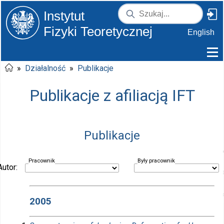
Instytut
Fizyki Teoretycznej
English
»
Działalność
»
Publikacje
Publikacje z afiliacją IFT
Publikacje
Pracownik
Były pracownik
Autor:
2005