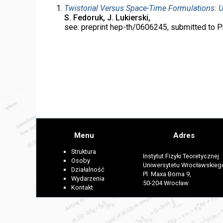
Twistorial Versus Space-Time Formulations: Un
S. Fedoruk, J. Lukierski,
see: preprint hep-th/0606245, submitted to P
Menu
Adres
Struktura
Instytut Fizyki Teoretycznej
Osoby
Uniwersytetu Wrocławskieg
Działalność
Pl. Maxa Borna 9,
Wydarzenia
50-204 Wrocław
Kontakt