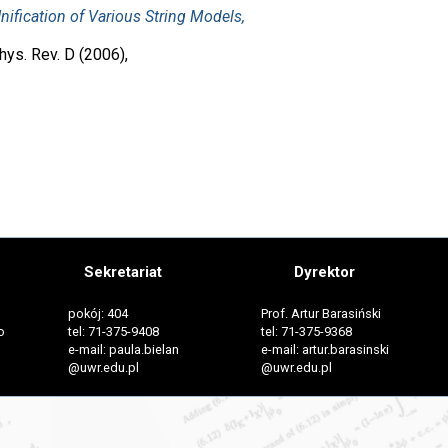
ification of Various String Models,
hys. Rev. D (2006),
Sekretariat
Dyrektor
pokój: 404
Prof. Artur Barasiński
o
tel: 71-375-9408
tel: 71-375-9368
e-mail: paula.bielan
e-mail: artur.barasinski
@uwr.edu.pl
@uwr.edu.pl