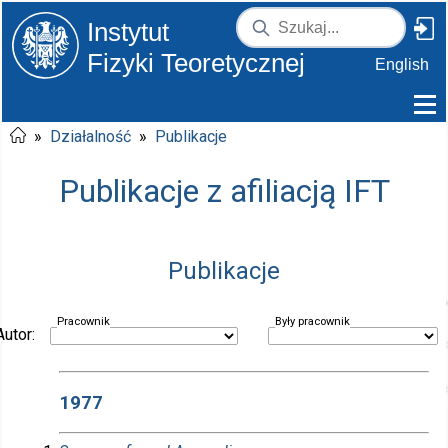
Instytut
Fizyki Teoretycznej
English
»
Działalność
»
Publikacje
Publikacje z afiliacją IFT
Publikacje
Pracownik
Były pracownik
Autor:
1977