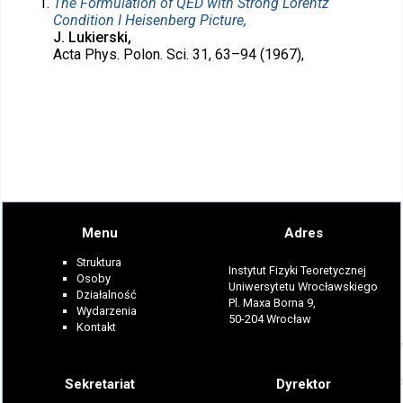
The Formulation of QED with Strong Lorentz
Condition I Heisenberg Picture,
J. Lukierski,
Acta Phys. Polon. Sci. 31, 63–94 (1967),
Menu
Adres
Struktura
Instytut Fizyki Teoretycznej
Osoby
Uniwersytetu Wrocławskiego
Działalność
Pl. Maxa Borna 9,
Wydarzenia
50-204 Wrocław
Kontakt
Sekretariat
Dyrektor