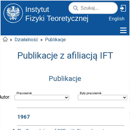
Instytut
Fizyki Teoretycznej
English
»
Działalność
»
Publikacje
Publikacje z afiliacją IFT
Publikacje
Pracownik
Były pracownik
Autor:
1967