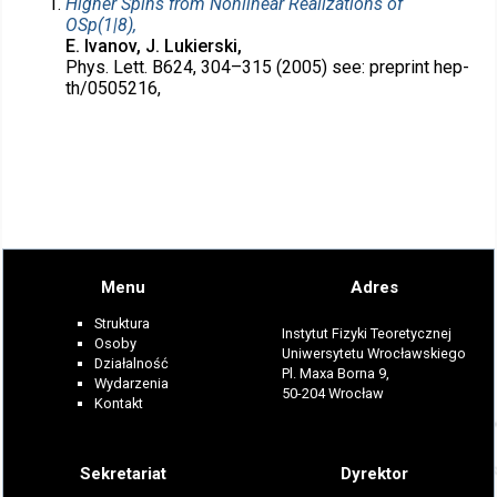
Higher Spins from Nonlinear Realizations of
OSp(1|8),
E. Ivanov, J. Lukierski,
Phys. Lett. B624, 304–315 (2005) see: preprint hep-
th/0505216,
Menu
Adres
Struktura
Instytut Fizyki Teoretycznej
Osoby
Uniwersytetu Wrocławskiego
Działalność
Pl. Maxa Borna 9,
Wydarzenia
50-204 Wrocław
Kontakt
Sekretariat
Dyrektor