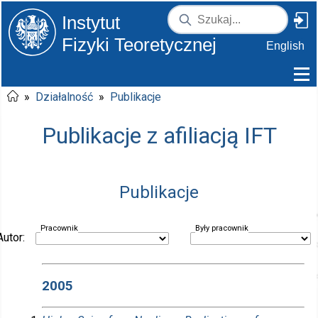
Instytut
Fizyki Teoretycznej
English
»
Działalność
»
Publikacje
Publikacje z afiliacją IFT
Publikacje
Pracownik
Były pracownik
Autor:
2005