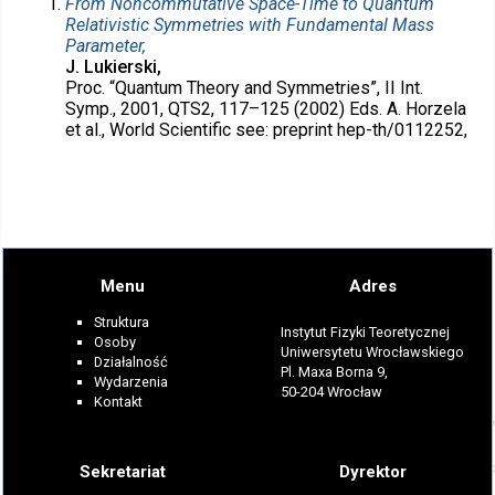
From Noncommutative Space-Time to Quantum
Relativistic Symmetries with Fundamental Mass
Parameter,
J. Lukierski,
Proc. “Quantum Theory and Symmetries”, II Int.
Symp., 2001, QTS2, 117–125 (2002) Eds. A. Horzela
et al., World Scientific see: preprint hep-th/0112252,
Menu
Adres
Struktura
Instytut Fizyki Teoretycznej
Osoby
Uniwersytetu Wrocławskiego
Działalność
Pl. Maxa Borna 9,
Wydarzenia
50-204 Wrocław
Kontakt
Sekretariat
Dyrektor