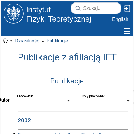
Instytut
Fizyki Teoretycznej
English
»
Działalność
»
Publikacje
Publikacje z afiliacją IFT
Publikacje
Pracownik
Były pracownik
Autor:
2002