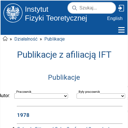
Instytut
Fizyki Teoretycznej
English
»
Działalność
»
Publikacje
Publikacje z afiliacją IFT
Publikacje
Pracownik
Były pracownik
Autor:
1978