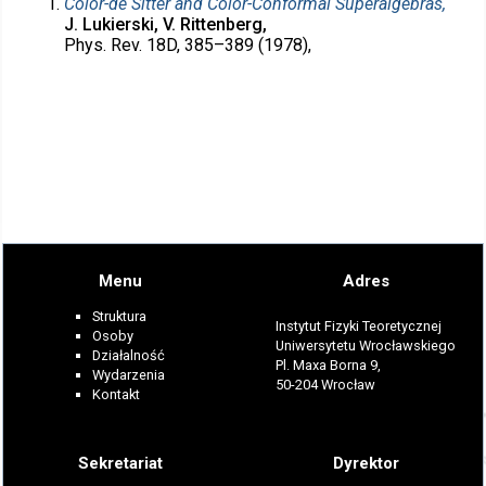
Color-de Sitter and Color-Conformal Superalgebras,
J. Lukierski, V. Rittenberg,
Phys. Rev. 18D, 385–389 (1978),
Menu
Adres
Struktura
Instytut Fizyki Teoretycznej
Osoby
Uniwersytetu Wrocławskiego
Działalność
Pl. Maxa Borna 9,
Wydarzenia
50-204 Wrocław
Kontakt
Sekretariat
Dyrektor