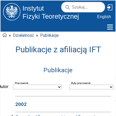
Instytut
Fizyki Teoretycznej
English
»
Działalność
»
Publikacje
Publikacje z afiliacją IFT
Publikacje
Pracownik
Były pracownik
Autor:
2002