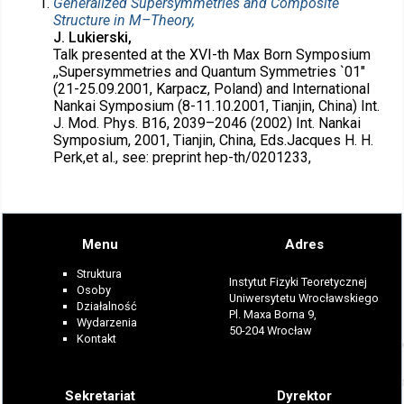
Generalized Supersymmetries and Composite
Structure in M–Theory,
J. Lukierski,
Talk presented at the XVI-th Max Born Symposium
,,Supersymmetries and Quantum Symmetries `01"
(21-25.09.2001, Karpacz, Poland) and International
Nankai Symposium (8-11.10.2001, Tianjin, China) Int.
J. Mod. Phys. B16, 2039–2046 (2002) Int. Nankai
Symposium, 2001, Tianjin, China, Eds.Jacques H. H.
Perk,et al., see: preprint hep-th/0201233,
Menu
Adres
Struktura
Instytut Fizyki Teoretycznej
Osoby
Uniwersytetu Wrocławskiego
Działalność
Pl. Maxa Borna 9,
Wydarzenia
50-204 Wrocław
Kontakt
Sekretariat
Dyrektor