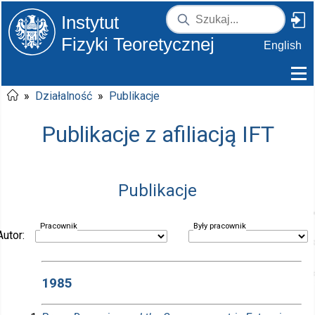
Instytut
Fizyki Teoretycznej
English
»
Działalność
»
Publikacje
Publikacje z afiliacją IFT
Publikacje
Pracownik
Były pracownik
Autor:
1985