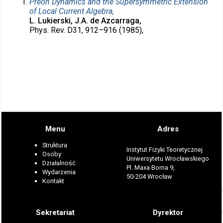
Preon Dynamics and the Supersymmetric Extension
of Local Current Algebra,
L. Lukierski, J.A. de Azcarraga,
Phys. Rev. D31, 912–916 (1985),
Menu
Adres
Struktura
Instytut Fizyki Teoretycznej
Osoby
Uniwersytetu Wrocławskiego
Działalność
Pl. Maxa Borna 9,
Wydarzenia
50-204 Wrocław
Kontakt
Sekretariat
Dyrektor