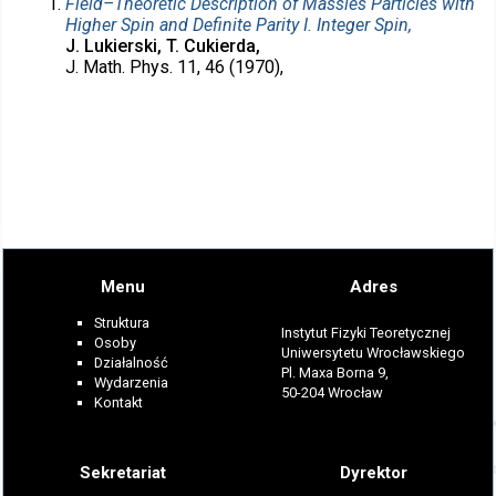
Field–Theoretic Description of Massles Particles with
Higher Spin and Definite Parity I. Integer Spin,
J. Lukierski, T. Cukierda,
J. Math. Phys. 11, 46 (1970),
Menu
Adres
Struktura
Instytut Fizyki Teoretycznej
Osoby
Uniwersytetu Wrocławskiego
Działalność
Pl. Maxa Borna 9,
Wydarzenia
50-204 Wrocław
Kontakt
Sekretariat
Dyrektor