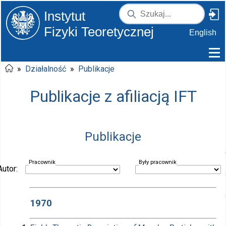
Instytut
Fizyki Teoretycznej
English
»
Działalność
»
Publikacje
Publikacje z afiliacją IFT
Publikacje
Pracownik
Były pracownik
Autor:
1970