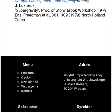
Complex and Quaternionic Supersymmetry,
J. Lukierski,
“Supergravity", Proc. of Stony Brook Workshop, 1979,
Eds. Freedman et al., 301–309 (1979) North Holland
Comp.,
Menu
Adres
Struktura
Instytut Fizyki Teoretycznej
Osoby
Uniwersytetu Wrocławskiego
Działalność
Pl. Maxa Borna 9,
Wydarzenia
50-204 Wrocław
Kontakt
Sekretariat
Dyrektor