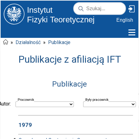
Instytut
Fizyki Teoretycznej
English
»
Działalność
»
Publikacje
Publikacje z afiliacją IFT
Publikacje
Pracownik
Były pracownik
Autor:
1979