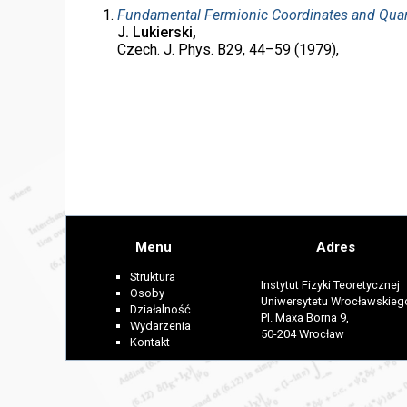
Fundamental Fermionic Coordinates and Quar
J. Lukierski,
Czech. J. Phys. B29, 44–59 (1979),
Menu
Adres
Struktura
Instytut Fizyki Teoretycznej
Osoby
Uniwersytetu Wrocławskieg
Działalność
Pl. Maxa Borna 9,
Wydarzenia
50-204 Wrocław
Kontakt