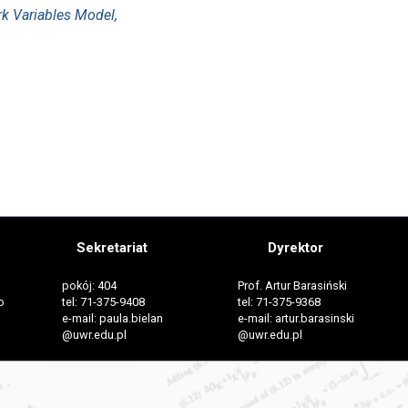
k Variables Model,
Sekretariat
Dyrektor
pokój: 404
Prof. Artur Barasiński
o
tel: 71-375-9408
tel: 71-375-9368
e-mail: paula.bielan
e-mail: artur.barasinski
@uwr.edu.pl
@uwr.edu.pl