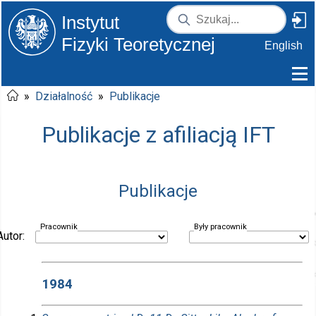
Instytut
Fizyki Teoretycznej
English
»
Działalność
»
Publikacje
Publikacje z afiliacją IFT
Publikacje
Pracownik
Były pracownik
Autor:
1984