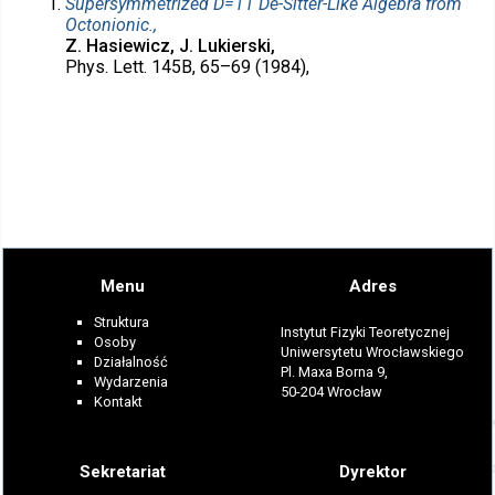
Supersymmetrized D=11 De-Sitter-Like Algebra from
Octonionic.,
Z. Hasiewicz, J. Lukierski,
Phys. Lett. 145B, 65–69 (1984),
Menu
Adres
Struktura
Instytut Fizyki Teoretycznej
Osoby
Uniwersytetu Wrocławskiego
Działalność
Pl. Maxa Borna 9,
Wydarzenia
50-204 Wrocław
Kontakt
Sekretariat
Dyrektor