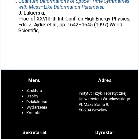
Quantum Deformations of Space–Time Symmetries
with Mass–Like Deformation Parameter,
J. Lukierski,
Proc. of XXVIII-th Int. Conf. on High Energy Physics,
Eds. Z. Ajduk et al., pp. 1642–1645 (1997) World
Scientific,
Menu
Adres
Struktura
Instytut Fizyki Teoretycznej
Osoby
Uniwersytetu Wrocławskiego
Działalność
Pl. Maxa Borna 9,
Wydarzenia
50-204 Wrocław
Kontakt
Sekretariat
Dyrektor