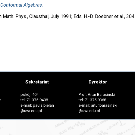
 Conformal Algebras,
Math. Phys., Clausthal, July 1991; Eds. H.-D. Doebner et al., 304
Sekretariat
Dyrektor
pokój: 404
Prof. Artur Barasiński
o
tel: 71-375-9408
tel: 71-375-9368
e-mail: paula.bielan
e-mail: artur.barasinski
@uwr.edu.pl
@uwr.edu.pl