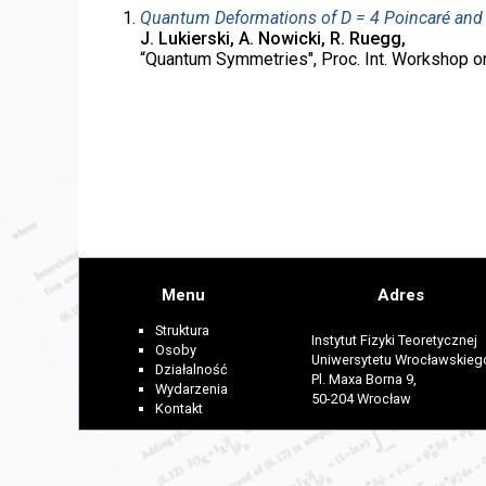
Quantum Deformations of D = 4 Poincaré and
J. Lukierski, A. Nowicki, R. Ruegg,
“Quantum Symmetries", Proc. Int. Workshop on 
Menu
Adres
Struktura
Instytut Fizyki Teoretycznej
Osoby
Uniwersytetu Wrocławskieg
Działalność
Pl. Maxa Borna 9,
Wydarzenia
50-204 Wrocław
Kontakt