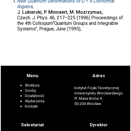
New Quantum Deformations of D = 4 Conformal
Algebra,
J. Lukierski, P. Minnaert, M. Mozrzymas,
Czech. J. Phys. 46, 217–225 (1996) Proceedings of
the 4th Colloqium"Quantum Groups and Integrable
Systems", Prague, June (1995),
Menu
Adres
Struktura
Instytut Fizyki Teoretycznej
Osoby
Uniwersytetu Wrocławskiego
Działalność
Pl. Maxa Borna 9,
Wydarzenia
50-204 Wrocław
Kontakt
Sekretariat
Dyrektor