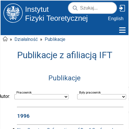
Instytut
Fizyki Teoretycznej
English
»
Działalność
»
Publikacje
Publikacje z afiliacją IFT
Publikacje
Pracownik
Były pracownik
Autor:
1996