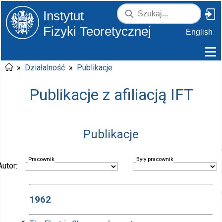
Instytut
Fizyki Teoretycznej
English
»
Działalność
»
Publikacje
Publikacje z afiliacją IFT
Publikacje
Pracownik
Były pracownik
Autor:
1962