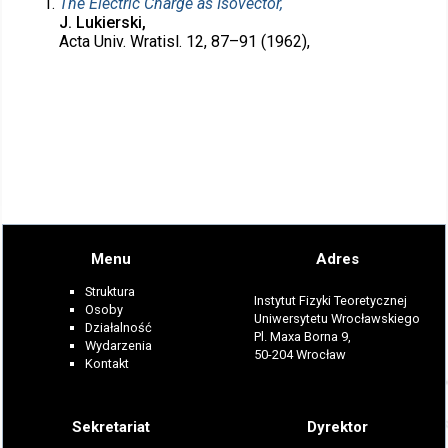
The Electric Charge as Isovector,
J. Lukierski,
Acta Univ. Wratisl. 12, 87–91 (1962),
Menu
Adres
Struktura
Instytut Fizyki Teoretycznej
Osoby
Uniwersytetu Wrocławskiego
Działalność
Pl. Maxa Borna 9,
Wydarzenia
50-204 Wrocław
Kontakt
Sekretariat
Dyrektor