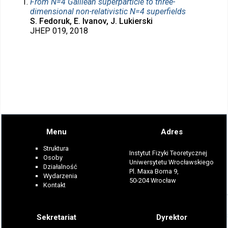
From N=4 Galilean superparticle to three-
dimensional non-relativistic N=4 superfields
S. Fedoruk, E. Ivanov, J. Lukierski
JHEP 019, 2018
Menu
Adres
Struktura
Instytut Fizyki Teoretycznej
Osoby
Uniwersytetu Wrocławskiego
Działalność
Pl. Maxa Borna 9,
Wydarzenia
50-204 Wrocław
Kontakt
Sekretariat
Dyrektor