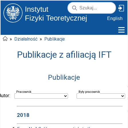
Instytut
Fizyki Teoretycznej
English
»
Działalność
»
Publikacje
Publikacje z afiliacją IFT
Publikacje
Pracownik
Były pracownik
Autor:
2018