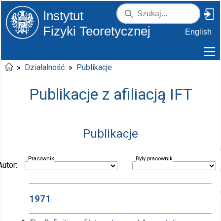
Instytut
Fizyki Teoretycznej
English
»
Działalność
»
Publikacje
Publikacje z afiliacją IFT
Publikacje
Pracownik
Były pracownik
Autor:
1971