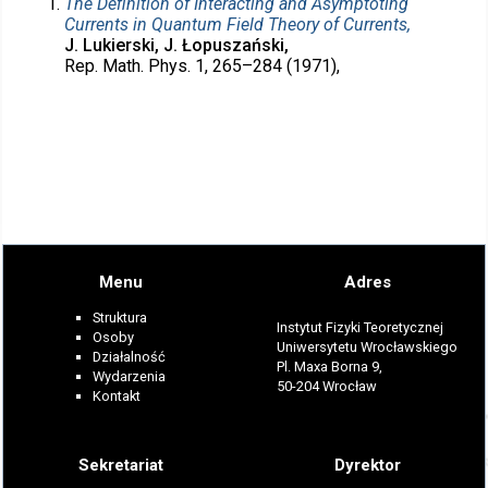
The Definition of Interacting and Asymptoting
Currents in Quantum Field Theory of Currents,
J. Lukierski, J. Łopuszański,
Rep. Math. Phys. 1, 265–284 (1971),
Menu
Adres
Struktura
Instytut Fizyki Teoretycznej
Osoby
Uniwersytetu Wrocławskiego
Działalność
Pl. Maxa Borna 9,
Wydarzenia
50-204 Wrocław
Kontakt
Sekretariat
Dyrektor