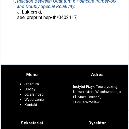
Relation Between Quantum κ-Poincaré framework
and Doubly Special Relativity,
J. Lukierski,
see: preprint hep-th/0402117,
Menu
Adres
Struktura
Instytut Fizyki Teoretycznej
Osoby
Uniwersytetu Wrocławskiego
Działalność
Pl. Maxa Borna 9,
Wydarzenia
50-204 Wrocław
Kontakt
Sekretariat
Dyrektor