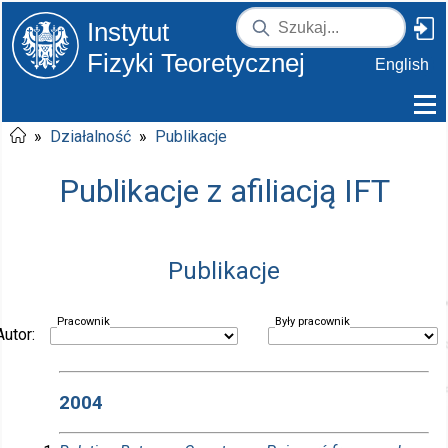
Instytut
Fizyki Teoretycznej
English
»
Działalność
»
Publikacje
Publikacje z afiliacją IFT
Publikacje
Pracownik
Były pracownik
Autor:
2004