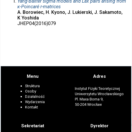
Yang-Baxter sigma models and Lax pairs arising from
κ-Poincaré r-matrices
A. Borowiec, H. Kyono, J. Lukierski, J. Sakamoto,
K Yoshida
JHEP04(2016)079
Menu
Adres
Struktura
Instytut Fizyki Teoretycznej
Osoby
Uniwersytetu Wrocławskiego
Działalność
Pl. Maxa Borna 9,
Wydarzenia
50-204 Wrocław
Kontakt
Sekretariat
Dyrektor