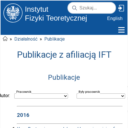
Instytut
Fizyki Teoretycznej
English
»
Działalność
»
Publikacje
Publikacje z afiliacją IFT
Publikacje
Pracownik
Były pracownik
Autor:
2016