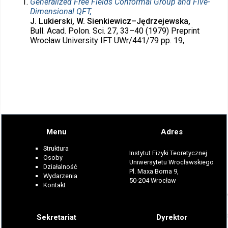
Generalized Free Fields Conformal Group and Five-
Dimensional QFT,
J. Lukierski, W. Sienkiewicz–Jędrzejewska,
Bull. Acad. Polon. Sci. 27, 33–40 (1979) Preprint
Wrocław University IFT UWr/441/79 pp. 19,
Menu
Adres
Struktura
Instytut Fizyki Teoretycznej
Osoby
Uniwersytetu Wrocławskiego
Działalność
Pl. Maxa Borna 9,
Wydarzenia
50-204 Wrocław
Kontakt
Sekretariat
Dyrektor