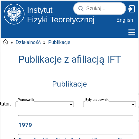
Instytut
Fizyki Teoretycznej
English
»
Działalność
»
Publikacje
Publikacje z afiliacją IFT
Publikacje
Pracownik
Były pracownik
Autor:
1979