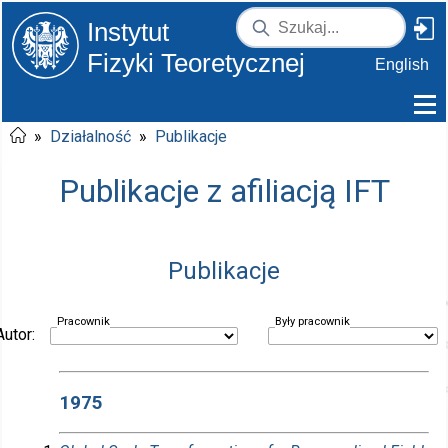
Instytut
Fizyki Teoretycznej
English
»
Działalność
»
Publikacje
Publikacje z afiliacją IFT
Publikacje
Pracownik
Były pracownik
Autor:
1975