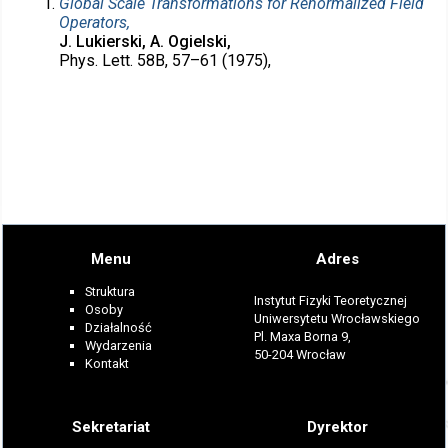
Global Scale Transformations for Renormalized Field
Operators,
J. Lukierski, A. Ogielski,
Phys. Lett. 58B, 57–61 (1975),
Menu
Adres
Struktura
Instytut Fizyki Teoretycznej
Osoby
Uniwersytetu Wrocławskiego
Działalność
Pl. Maxa Borna 9,
Wydarzenia
50-204 Wrocław
Kontakt
Sekretariat
Dyrektor