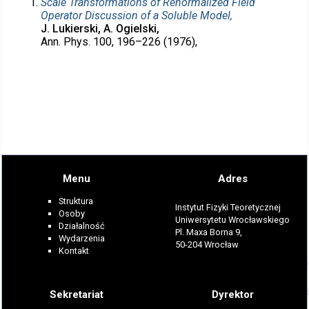
Scale Transformations of Renormalized Field
Operator Discussion of a Soluble Model,
J. Lukierski, A. Ogielski,
Ann. Phys. 100, 196–226 (1976),
Menu
Adres
Struktura
Instytut Fizyki Teoretycznej
Osoby
Uniwersytetu Wrocławskiego
Działalność
Pl. Maxa Borna 9,
Wydarzenia
50-204 Wrocław
Kontakt
Sekretariat
Dyrektor