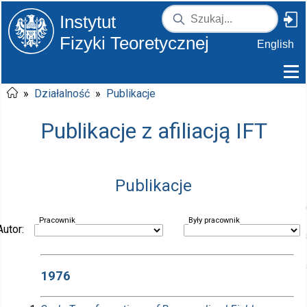
Instytut
Fizyki Teoretycznej
English
»
Działalność
»
Publikacje
Publikacje z afiliacją IFT
Publikacje
Pracownik
Były pracownik
Autor:
1976