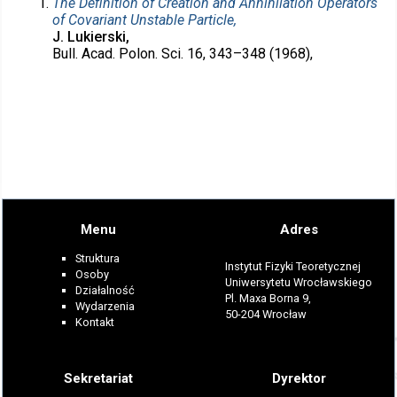
The Definition of Creation and Annihilation Operators
of Covariant Unstable Particle,
J. Lukierski,
Bull. Acad. Polon. Sci. 16, 343–348 (1968),
Menu
Adres
Struktura
Instytut Fizyki Teoretycznej
Osoby
Uniwersytetu Wrocławskiego
Działalność
Pl. Maxa Borna 9,
Wydarzenia
50-204 Wrocław
Kontakt
Sekretariat
Dyrektor