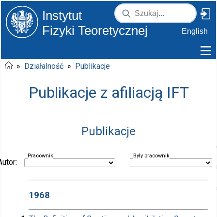
Instytut
Fizyki Teoretycznej
English
»
Działalność
»
Publikacje
Publikacje z afiliacją IFT
Publikacje
Pracownik
Były pracownik
Autor:
1968