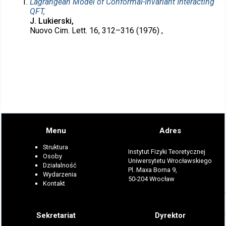
Lagrangean Model of Conformal-Invariant Interacting
QFT,
J. Lukierski,
Nuovo Cim. Lett. 16, 312–316 (1976) ,
Menu
Adres
Struktura
Instytut Fizyki Teoretycznej
Osoby
Uniwersytetu Wrocławskiego
Działalność
Pl. Maxa Borna 9,
Wydarzenia
50-204 Wrocław
Kontakt
Sekretariat
Dyrektor