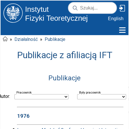
Instytut
Fizyki Teoretycznej
English
»
Działalność
»
Publikacje
Publikacje z afiliacją IFT
Publikacje
Pracownik
Były pracownik
Autor:
1976