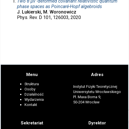
Two θ μν -deformed covariant relativistic quantum
phase spaces as Poincaré-Hopf algebroids
J. Lukierski, M. Woronowicz
Phys. Rev. D 101, 126003, 2020
Menu
Adres
Struktura
Instytut Fizyki Teoretycznej
Osoby
Uniwersytetu Wrocławskiego
Działalność
Pl. Maxa Borna 9,
Wydarzenia
50-204 Wrocław
Kontakt
Sekretariat
Dyrektor