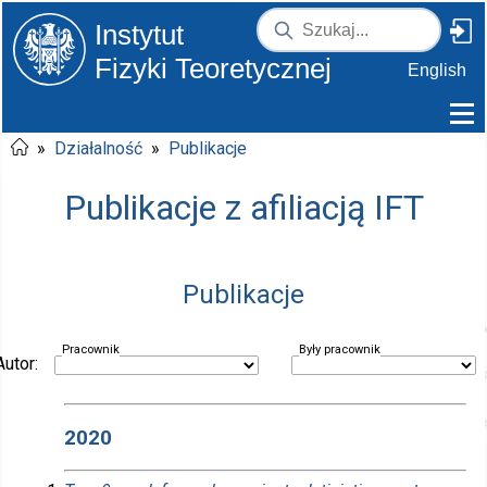
Instytut
Fizyki Teoretycznej
English
»
Działalność
»
Publikacje
Publikacje z afiliacją IFT
Publikacje
Pracownik
Były pracownik
Autor:
2020