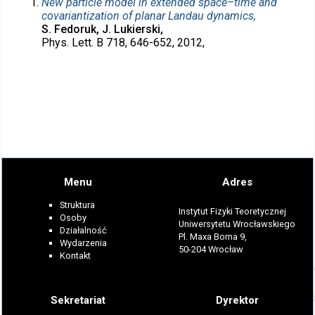
New particle model in extended space–time and
covariantization of planar Landau dynamics,
S. Fedoruk, J. Lukierski,
Phys. Lett. B 718, 646-652, 2012,
Menu
Adres
Struktura
Instytut Fizyki Teoretycznej
Osoby
Uniwersytetu Wrocławskiego
Działalność
Pl. Maxa Borna 9,
Wydarzenia
50-204 Wrocław
Kontakt
Sekretariat
Dyrektor