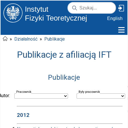
Instytut
Fizyki Teoretycznej
English
»
Działalność
»
Publikacje
Publikacje z afiliacją IFT
Publikacje
Pracownik
Były pracownik
Autor:
2012