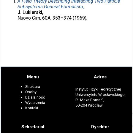
A Field Theory Describing Interacting Two-Particle
Subsystems General Formalism,
J. Lukierski,
Nuovo Cim. 60A, 353–374 (1969),
Menu
Adres
Struktura
Instytut Fizyki Teoretycznej
Osoby
Uniwersytetu Wrocławskiego
Działalność
Pl. Maxa Borna 9,
Wydarzenia
50-204 Wrocław
Kontakt
Sekretariat
Dyrektor