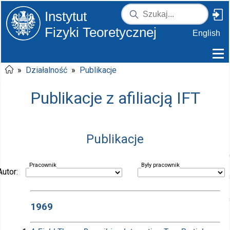
Instytut
Fizyki Teoretycznej
English
»
Działalność
»
Publikacje
Publikacje z afiliacją IFT
Publikacje
Pracownik
Były pracownik
Autor:
1969