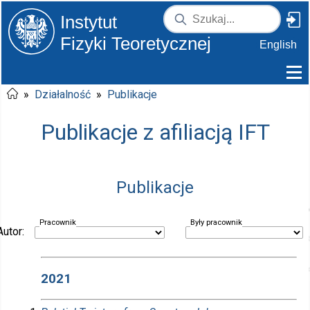
Instytut
Fizyki Teoretycznej
English
»
Działalność
»
Publikacje
Publikacje z afiliacją IFT
Publikacje
Pracownik
Były pracownik
Autor:
2021