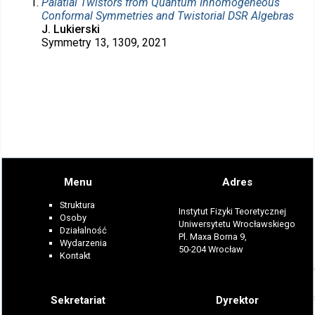
Palatial Twistors from Quantum Inhomogeneous
Conformal Symmetries and Twistorial DSR Algebras
J. Lukierski
Symmetry 13, 1309, 2021
Menu
Adres
Struktura
Instytut Fizyki Teoretycznej
Osoby
Uniwersytetu Wrocławskiego
Działalność
Pl. Maxa Borna 9,
Wydarzenia
50-204 Wrocław
Kontakt
Sekretariat
Dyrektor