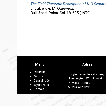
The Field Theoretic Description of N-O Sector
J. Lukierski, M. Oziewicz,
Bull. Acad. Polon. Sci. 18, 695 (1970),
Menu
Adres
Struktura
Instytut Fizyki Teoretycznej
Osoby
Uniwersytetu Wrocławskieg
Działalność
Pl. Maxa Borna 9,
Wydarzenia
50-204 Wrocław
Kontakt