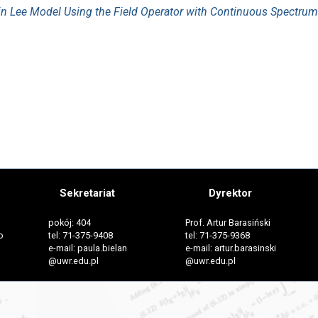
 in Lee Model Using the Field Operator with Continuous Spectrum
Sekretariat
Dyrektor
pokój: 404
Prof. Artur Barasiński
o
tel: 71-375-9408
tel: 71-375-9368
e-mail: paula.bielan
e-mail: artur.barasinski
@uwr.edu.pl
@uwr.edu.pl