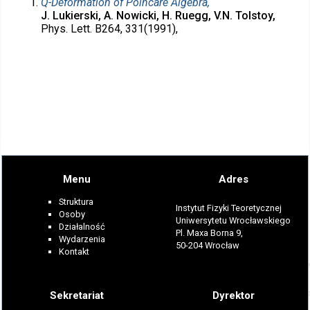
Q-Deformation of Poincaré Algebra,
J. Lukierski, A. Nowicki, H. Ruegg, V.N. Tolstoy,
Phys. Lett. B264, 331(1991),
Menu
Adres
Struktura
Instytut Fizyki Teoretycznej
Osoby
Uniwersytetu Wrocławskiego
Działalność
Pl. Maxa Borna 9,
Wydarzenia
50-204 Wrocław
Kontakt
Sekretariat
Dyrektor