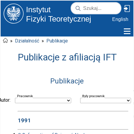
Instytut
Fizyki Teoretycznej
English
»
Działalność
»
Publikacje
Publikacje z afiliacją IFT
Publikacje
Pracownik
Były pracownik
Autor:
1991