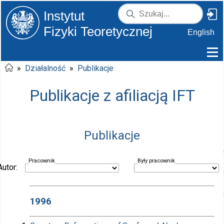
Instytut
Fizyki Teoretycznej
English
»
Działalność
»
Publikacje
Publikacje z afiliacją IFT
Publikacje
Pracownik
Były pracownik
Autor:
1996