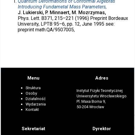
Quantum Deformations of Conformal Algebras
Introducing Fundametal Mass Parameters,
J. Lukierski, P. Minnaert, M. Mozrzymas,
Phys. Lett. B371, 215–221 (1996) Preprint Bordeaux
University, LPTB 95–6, pp. 12, June 1995 see:
preprint math.QA/9507005,
Menu
Adres
Struktura
Instytut Fizyki Teoretycznej
Osoby
Uniwersytetu Wrocławskiego
Działalność
Pl. Maxa Borna 9,
Wydarzenia
50-204 Wrocław
Kontakt
Sekretariat
Dyrektor