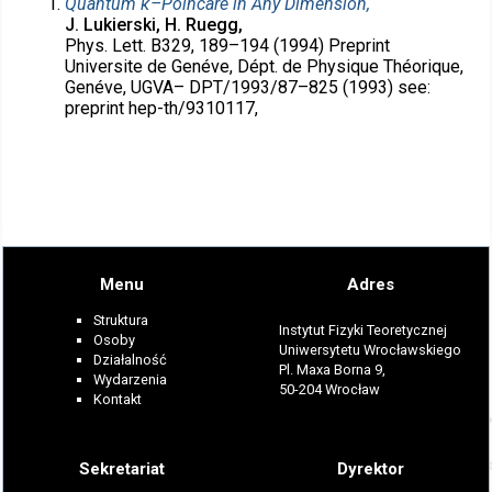
Quantum κ–Poincaré in Any Dimension,
J. Lukierski, H. Ruegg,
Phys. Lett. B329, 189–194 (1994) Preprint
Universite de Genéve, Dépt. de Physique Théorique,
Genéve, UGVA– DPT/1993/87–825 (1993) see:
preprint hep-th/9310117,
Menu
Adres
Struktura
Instytut Fizyki Teoretycznej
Osoby
Uniwersytetu Wrocławskiego
Działalność
Pl. Maxa Borna 9,
Wydarzenia
50-204 Wrocław
Kontakt
Sekretariat
Dyrektor