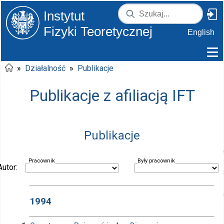
Instytut
Fizyki Teoretycznej
English
»
Działalność
»
Publikacje
Publikacje z afiliacją IFT
Publikacje
Pracownik
Były pracownik
Autor:
1994