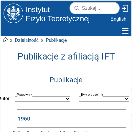
Instytut
Fizyki Teoretycznej
English
»
Działalność
»
Publikacje
Publikacje z afiliacją IFT
Publikacje
Pracownik
Były pracownik
Autor:
1960