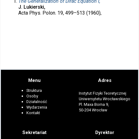
The Generalization of Dirac Equation I,
J. Lukierski,
Acta Phys. Polon. 19, 499–513 (1960),
Menu
Adres
Struktura
Instytut Fizyki Teoretycznej
Osoby
Uniwersytetu Wrocławskiego
Działalność
Pl. Maxa Borna 9,
Wydarzenia
50-204 Wrocław
Kontakt
Sekretariat
Dyrektor