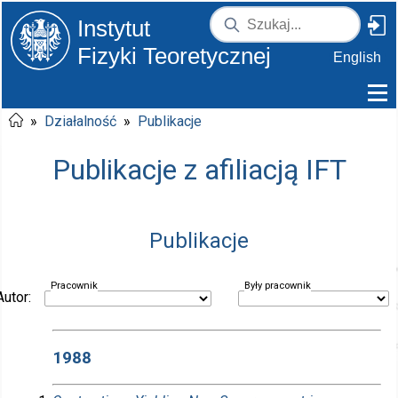
Instytut
Fizyki Teoretycznej
English
»
Działalność
»
Publikacje
Publikacje z afiliacją IFT
Publikacje
Pracownik
Były pracownik
Autor:
1988