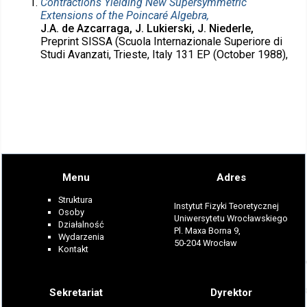
Contractions Yielding New Supersymmetric
Extensions of the Poincaré Algebra,
J.A. de Azcarraga, J. Lukierski, J. Niederle,
Preprint SISSA (Scuola Internazionale Superiore di
Studi Avanzati, Trieste, Italy 131 EP (October 1988),
Menu
Adres
Struktura
Instytut Fizyki Teoretycznej
Osoby
Uniwersytetu Wrocławskiego
Działalność
Pl. Maxa Borna 9,
Wydarzenia
50-204 Wrocław
Kontakt
Sekretariat
Dyrektor