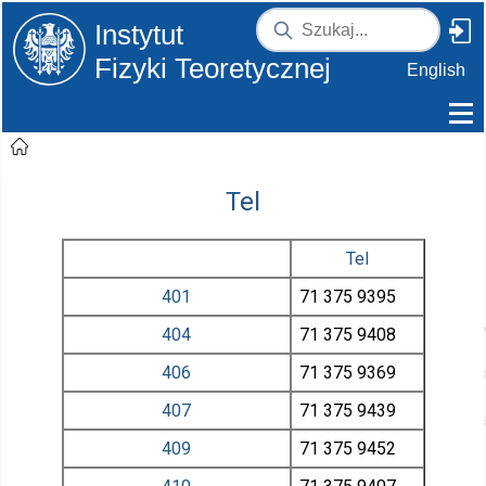
Instytut
Fizyki Teoretycznej
English
Tel
Tel
401
71 375
9395
404
71 375
9408
406
71 375
9369
407
71 375
9439
409
71 375
9452