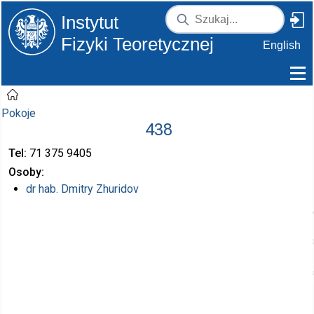
Instytut
Fizyki Teoretycznej
English
Pokoje
438
Tel
71 375
9405
Osoby
dr hab.
Dmitry Zhuridov