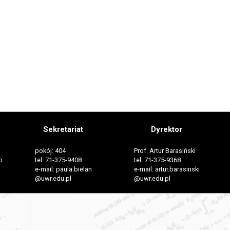
Sekretariat
Dyrektor
pokój: 404
Prof. Artur Barasiński
o
tel: 71-375-9408
tel: 71-375-9368
e-mail: paula.bielan
e-mail: artur.barasinski
@uwr.edu.pl
@uwr.edu.pl