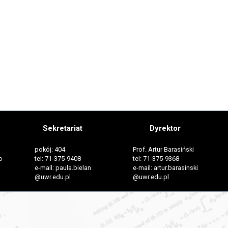
Sekretariat
Dyrektor
pokój: 404
Prof. Artur Barasiński
o
tel: 71-375-9408
tel: 71-375-9368
e-mail: paula.bielan
e-mail: artur.barasinski
@uwr.edu.pl
@uwr.edu.pl