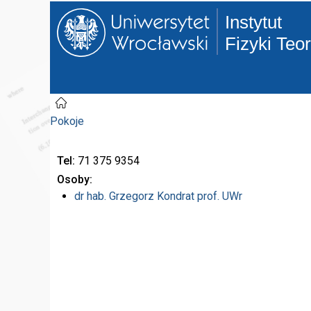
Instytut
Fizyki Teo
Pokoje
Tel
71 375
9354
Osoby
dr hab.
Grzegorz Kondrat
prof. UWr