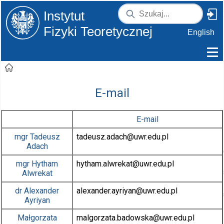
Instytut
Fizyki Teoretycznej
English
E-mail
E-mail
mgr
Tadeusz
tadeusz.adach
@uwr.edu.pl
Adach
mgr
Hytham
hytham.alwrekat
@uwr.edu.pl
Alwrekat
dr
Alexander
alexander.ayriyan
@uwr.edu.pl
Ayriyan
Małgorzata
malgorzata.badowska
@uwr.edu.pl