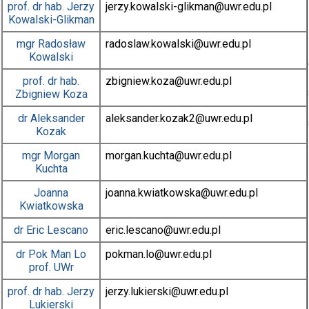
prof. dr hab.
Jerzy
jerzy.kowalski-glikman
@uwr.edu.pl
Kowalski-Glikman
mgr
Radosław
radoslaw.kowalski
@uwr.edu.pl
Kowalski
prof. dr hab.
zbigniew.koza
@uwr.edu.pl
Zbigniew Koza
dr
Aleksander
aleksander.kozak2
@uwr.edu.pl
Kozak
mgr
Morgan
morgan.kuchta
@uwr.edu.pl
Kuchta
Joanna
joanna.kwiatkowska
@uwr.edu.pl
Kwiatkowska
dr
Eric Lescano
eric.lescano
@uwr.edu.pl
dr
Pok Man Lo
pokman.lo
@uwr.edu.pl
prof. UWr
prof. dr hab.
Jerzy
jerzy.lukierski
@uwr.edu.pl
Lukierski