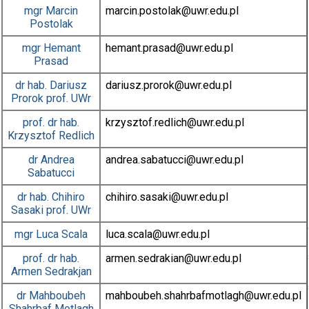
mgr
Marcin
marcin.postolak
@uwr.edu.pl
Postolak
mgr
Hemant
hemant.prasad
@uwr.edu.pl
Prasad
dr hab.
Dariusz
dariusz.prorok
@uwr.edu.pl
Prorok
prof. UWr
prof. dr hab.
krzysztof.redlich
@uwr.edu.pl
Krzysztof Redlich
dr
Andrea
andrea.sabatucci
@uwr.edu.pl
Sabatucci
dr hab.
Chihiro
chihiro.sasaki
@uwr.edu.pl
Sasaki
prof. UWr
mgr
Luca Scala
luca.scala
@uwr.edu.pl
prof. dr hab.
armen.sedrakian
@uwr.edu.pl
Armen Sedrakjan
dr
Mahboubeh
mahboubeh.shahrbafmotlagh
@uwr.edu.pl
Shahrbaf Motlagh