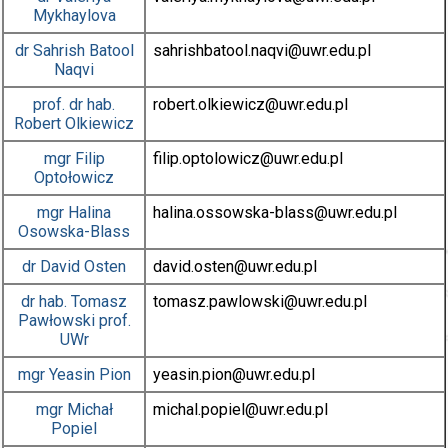
Mykhaylova
dr
Sahrish Batool
sahrishbatool.naqvi
@uwr.edu.pl
Naqvi
prof. dr hab.
robert.olkiewicz
@uwr.edu.pl
Robert Olkiewicz
mgr
Filip
filip.optolowicz
@uwr.edu.pl
Optołowicz
mgr
Halina
halina.ossowska-blass
@uwr.edu.pl
Osowska-Blass
dr
David Osten
david.osten
@uwr.edu.pl
dr hab.
Tomasz
tomasz.pawlowski
@uwr.edu.pl
Pawłowski
prof.
UWr
mgr
Yeasin Pion
yeasin.pion
@uwr.edu.pl
mgr
Michał
michal.popiel
@uwr.edu.pl
Popiel