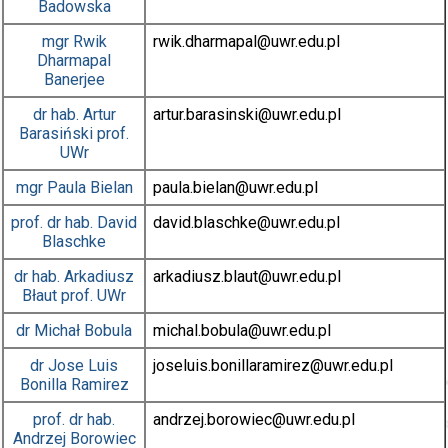
Badowska
mgr
Rwik
rwik.dharmapal
@uwr.edu.pl
Dharmapal
Banerjee
dr hab.
Artur
artur.barasinski
@uwr.edu.pl
Barasiński
prof.
UWr
mgr
Paula Bielan
paula.bielan
@uwr.edu.pl
prof. dr hab.
David
david.blaschke
@uwr.edu.pl
Blaschke
dr hab.
Arkadiusz
arkadiusz.blaut
@uwr.edu.pl
Błaut
prof. UWr
dr
Michał Bobula
michal.bobula
@uwr.edu.pl
dr
Jose Luis
joseluis.bonillaramirez
@uwr.edu.pl
Bonilla Ramirez
prof. dr hab.
andrzej.borowiec
@uwr.edu.pl
Andrzej Borowiec