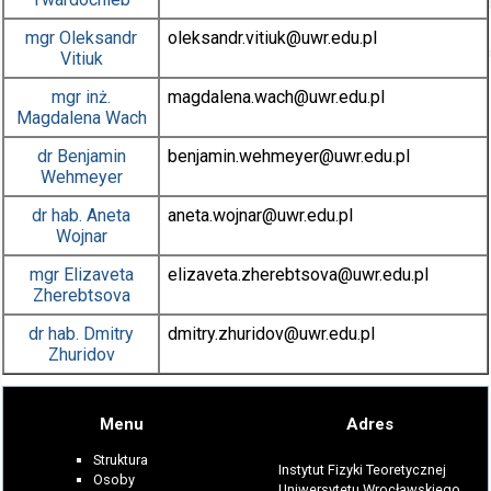
mgr
Oleksandr
oleksandr.vitiuk
@uwr.edu.pl
Vitiuk
mgr inż.
magdalena.wach
@uwr.edu.pl
Magdalena Wach
dr
Benjamin
benjamin.wehmeyer
@uwr.edu.pl
Wehmeyer
dr hab.
Aneta
aneta.wojnar
@uwr.edu.pl
Wojnar
mgr
Elizaveta
elizaveta.zherebtsova
@uwr.edu.pl
Zherebtsova
dr hab.
Dmitry
dmitry.zhuridov
@uwr.edu.pl
Zhuridov
Menu
Adres
Struktura
Instytut Fizyki Teoretycznej
Osoby
Uniwersytetu Wrocławskiego