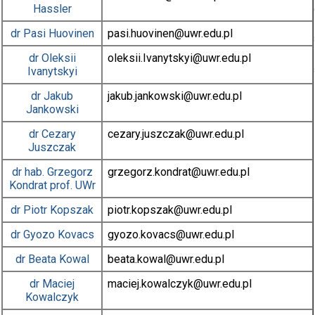
Hassler
dr
Pasi Huovinen
pasi.huovinen
@uwr.edu.pl
dr
Oleksii
oleksii.Ivanytskyi
@uwr.edu.pl
Ivanytskyi
dr
Jakub
jakub.jankowski
@uwr.edu.pl
Jankowski
dr
Cezary
cezary.juszczak
@uwr.edu.pl
Juszczak
dr hab.
Grzegorz
grzegorz.kondrat
@uwr.edu.pl
Kondrat
prof. UWr
dr
Piotr Kopszak
piotr.kopszak
@uwr.edu.pl
dr
Gyozo Kovacs
gyozo.kovacs
@uwr.edu.pl
dr
Beata Kowal
beata.kowal
@uwr.edu.pl
dr
Maciej
maciej.kowalczyk
@uwr.edu.pl
Kowalczyk