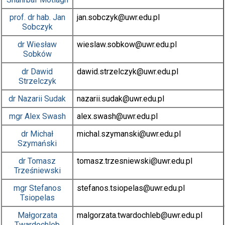
prof. dr hab.
Jan
jan.sobczyk
@uwr.edu.pl
Sobczyk
dr
Wiesław
wieslaw.sobkow
@uwr.edu.pl
Sobków
dr
Dawid
dawid.strzelczyk
@uwr.edu.pl
Strzelczyk
dr
Nazarii Sudak
nazarii.sudak
@uwr.edu.pl
mgr
Alex Swash
alex.swash
@uwr.edu.pl
dr
Michał
michal.szymanski
@uwr.edu.pl
Szymański
dr
Tomasz
tomasz.trzesniewski
@uwr.edu.pl
Trześniewski
mgr
Stefanos
stefanos.tsiopelas
@uwr.edu.pl
Tsiopelas
Małgorzata
malgorzata.twardochleb
@uwr.edu.pl
Twardochleb