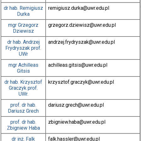
dr hab.
Remigiusz
remigiusz.durka
@uwr.edu.pl
Durka
mgr
Grzegorz
grzegorz.dziewisz
@uwr.edu.pl
Dziewisz
dr hab.
Andrzej
andrzej.frydryszak
@uwr.edu.pl
Frydryszak
prof.
UWr
mgr
Achilleas
achilleas.gitsis
@uwr.edu.pl
Gitsis
dr hab.
Krzysztof
krzysztof.graczyk
@uwr.edu.pl
Graczyk
prof.
UWr.
prof. dr hab.
dariusz.grech
@uwr.edu.pl
Dariusz Grech
prof. dr hab.
zbigniew.haba
@uwr.edu.pl
Zbigniew Haba
dr inż.
Falk
falk.hassler
@uwr.edu.pl