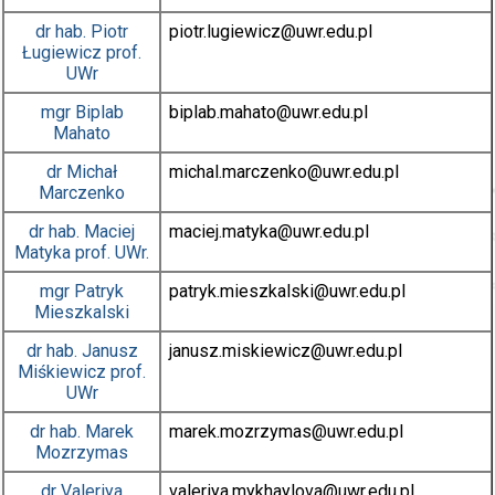
dr hab.
Piotr
piotr.lugiewicz
@uwr.edu.pl
Ługiewicz
prof.
UWr
mgr
Biplab
biplab.mahato
@uwr.edu.pl
Mahato
dr
Michał
michal.marczenko
@uwr.edu.pl
Marczenko
dr hab.
Maciej
maciej.matyka
@uwr.edu.pl
Matyka
prof. UWr.
mgr
Patryk
patryk.mieszkalski
@uwr.edu.pl
Mieszkalski
dr hab.
Janusz
janusz.miskiewicz
@uwr.edu.pl
Miśkiewicz
prof.
UWr
dr hab.
Marek
marek.mozrzymas
@uwr.edu.pl
Mozrzymas
dr
Valeriya
valeriya.mykhaylova
@uwr.edu.pl