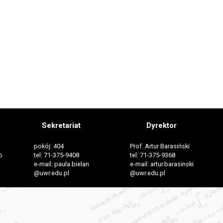
Sekretariat
Dyrektor
pokój: 404
Prof. Artur Barasiński
o
tel: 71-375-9408
tel: 71-375-9368
e-mail: paula.bielan
e-mail: artur.barasinski
@uwr.edu.pl
@uwr.edu.pl