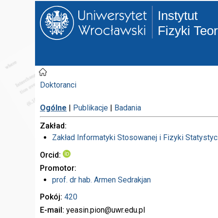
Instytut
Fizyki Teo
Doktoranci
Ogólne
|
Publikacje
|
Badania
Zakład
Zakład Informatyki Stosowanej i Fizyki Statystyc
Orcid
Promotor
prof. dr hab.
Armen Sedrakjan
Pokój
420
E-mail
yeasin.pion
@uwr.edu.pl