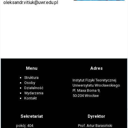
oleksandr.vitiuk
@uwr.edu.pl
Menu
Adres
Struktura
Instytut Fizyki Teoretycznej
Osoby
Uniwersytetu Wrocławskiego
Działalność
Pl. Maxa Borna 9,
Wydarzenia
50-204 Wrocław
Kontakt
Sekretariat
Dyrektor
pokój: 404
Prof. Artur Barasiński