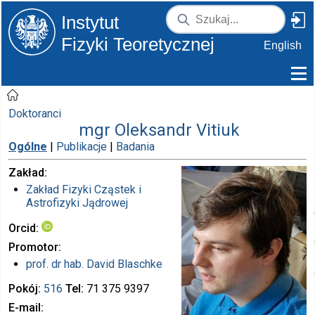
Instytut
Fizyki Teoretycznej
English
Doktoranci
mgr Oleksandr Vitiuk
Ogólne
|
Publikacje
|
Badania
Zakład
Zakład Fizyki Cząstek i
Astrofizyki Jądrowej
Orcid
Promotor
prof. dr hab.
David Blaschke
Pokój
516
Tel
71 375
9397
E-mail