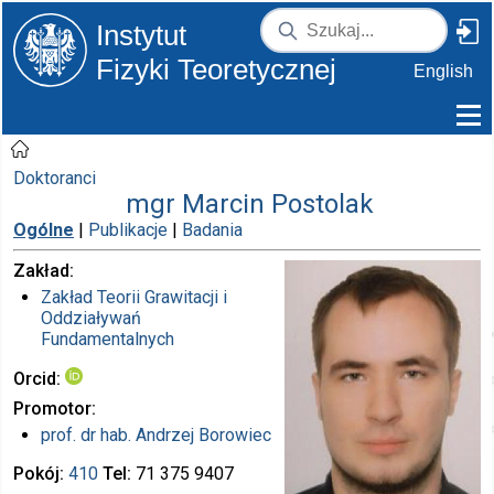
Instytut
Fizyki Teoretycznej
English
Doktoranci
mgr Marcin Postolak
Ogólne
|
Publikacje
|
Badania
Zakład
Zakład Teorii Grawitacji i
Oddziaływań
Fundamentalnych
Orcid
Promotor
prof. dr hab.
Andrzej Borowiec
Pokój
410
Tel
71 375
9407