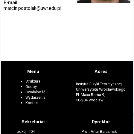
E-mail
marcin.postolak
@uwr.edu.pl
Menu
Adres
Struktura
Instytut Fizyki Teoretycznej
Osoby
Uniwersytetu Wrocławskiego
Działalność
Pl. Maxa Borna 9,
Wydarzenia
50-204 Wrocław
Kontakt
Sekretariat
Dyrektor
pokój: 404
Prof. Artur Barasiński