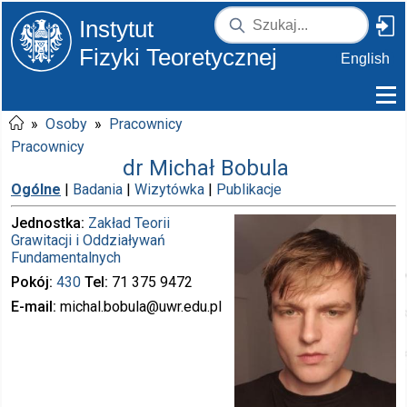
Instytut
Fizyki Teoretycznej
English
»
Osoby
»
Pracownicy
Pracownicy
dr Michał Bobula
Ogólne
|
Badania
|
Wizytówka
|
Publikacje
Jednostka
Zakład Teorii
Grawitacji i Oddziaływań
Fundamentalnych
Pokój
430
Tel
71 375
9472
E-mail
michal.bobula
@uwr.edu.pl